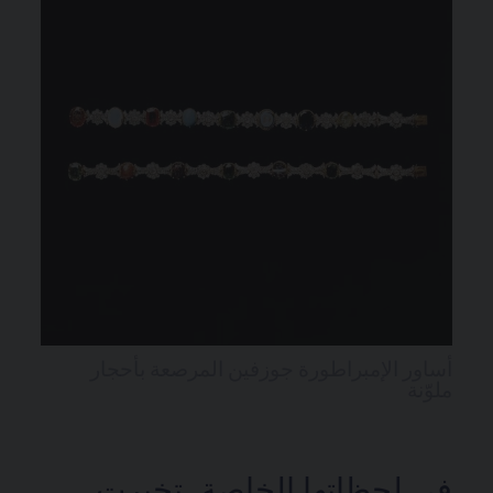
أساور الإمبراطورة جوزفين المرصعة بأحجار
ملوّنة