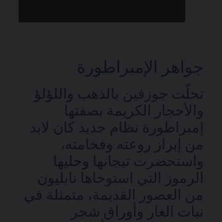
جواهر الإمبراطورة
تحلّت جوزفين بالذهب واللؤلؤ
والأحجار الكريمة بصفتها
إمبراطورة نظام جديد كان لابد
من إبراز روعته وفخامته،
واستحضرت تيجانها وحليها
الرموز التي استوحاها نابليون
من العصور القديمة، متمثلة في
نبات الغار وأوراق شجر