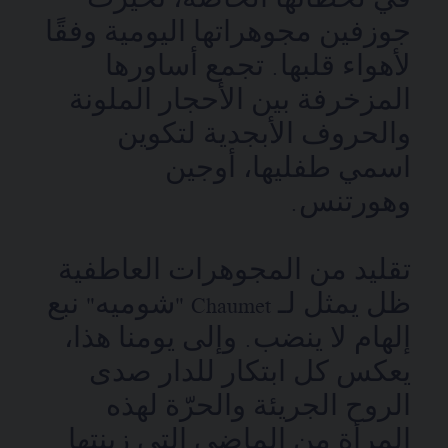
في لحظاتها الخاصة، تخيرت
جوزفين مجوهراتها اليومية وفقًا
لأهواء قلبها. تجمع أساورها
المزخرفة بين الأحجار الملونة
والحروف الأبجدية لتكوين
اسمي طفليها، أوجين
وهورتنس.
تقليد من المجوهرات العاطفية
ظل يمثل لـ Chaumet "شوميه" نبع
إلهام لا ينضب. وإلى يومنا هذا،
يعكس كل ابتكار للدار صدى
الروح الجريئة والحرّة لهذه
المرأة من الماضي التي زينتها