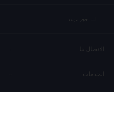
حجز موعد
الاتصال بنا
PROCEED TO CHECKOUT
الخدمات
VIEW CART
قانوني