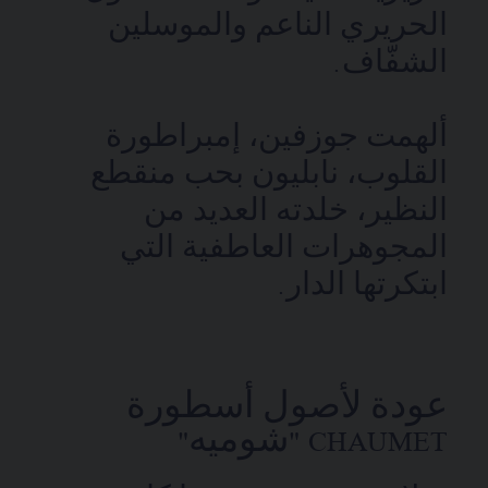
الحريري الناعم والموسلين
الشفّاف.
ألهمت جوزفين، إمبراطورة
القلوب، نابليون بحب منقطع
النظير، خلدته العديد من
المجوهرات العاطفية التي
ابتكرتها الدار.
عودة لأصول أسطورة
CHAUMET "شوميه"