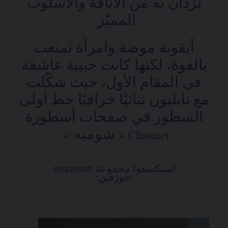
تزدان به من الأناقة والأسلوب
المميّز.
أيقونة موضة وامرأة تمتعت
بالقوة، لكنها كانت حبيبة عاشقة
في المقام الأول، حيث شكّلت
مع نابليون ثنائيًا خرافيًا خط أولى
السطور في صفحات أسطورة
Chaumet « شوميه ».
استكشفوا مجموعة JOSÉPHINE
"جوزفين"