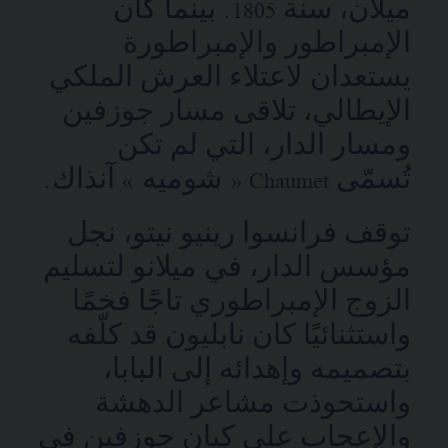
ميلان، سنة 1805. بينما كان
الإمبراطور والإمبراطورة
يستعدان لاعتلاء العرش الملكي
الإيطالي، تلاقى مسار جوزفين
ومسار الدار، التي لم تكن
تُسمّى Chaumet « شوميه » آنذاك.
توقف فرانسوا رينيو نيتو، نجل
مؤسس الدار، في ميلانو لتسليم
الزوج الإمبراطوري تاجًا فخمًا
واستثنائيًا كان نابليون قد كلّفه
بتصميمه وإهدائه إلى البابا،
واستحوذت مشاعر الدهشة
والإعجاب على كيان جوزفين في