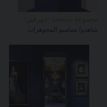
مجموعة Joséphine "جوزفين"
شاهدوا تصاميم المجوهرات