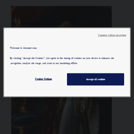
Continue without Accepting
Welcome to chaumet.com
By clicking “Accept All Cookies”, you agree to the storing of cookies on your device to enhance site
navigation, analyze site usage, and assist in our marketing efforts.
Cookies Settings
Accept all cookies