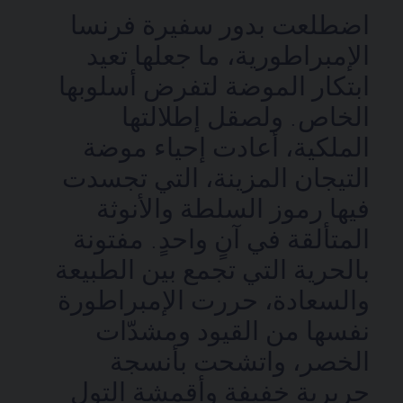
اضطلعت بدور سفيرة فرنسا
الإمبراطورية، ما جعلها تعيد
ابتكار الموضة لتفرض أسلوبها
الخاص. ولصقل إطلالتها
الملكية، أعادت إحياء موضة
التيجان المزينة، التي تجسدت
فيها رموز السلطة والأنوثة
المتألقة في آنٍ واحدٍ. مفتونة
بالحرية التي تجمع بين الطبيعة
والسعادة، حررت الإمبراطورة
نفسها من القيود ومشدّات
الخصر، واتشحت بأنسجة
حريرية خفيفة وأقمشة التول