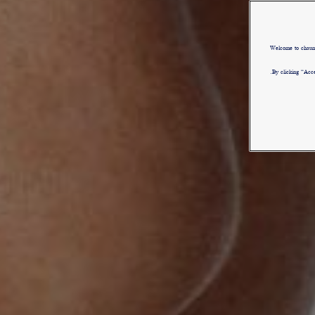
Welcome to chau
By clicking “Acce