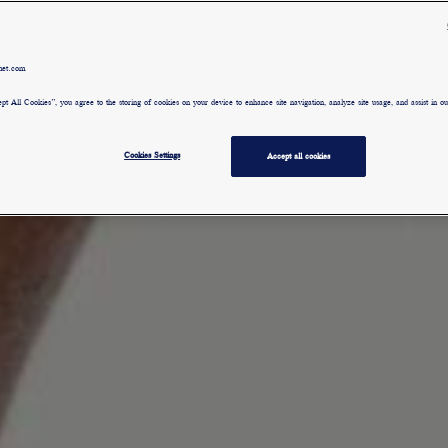
met.com
pt All Cookies”, you agree to the storing of cookies on your device to enhance site navigation, analyze site usage, and assist in our
Cookies Settings
Accept all cookies