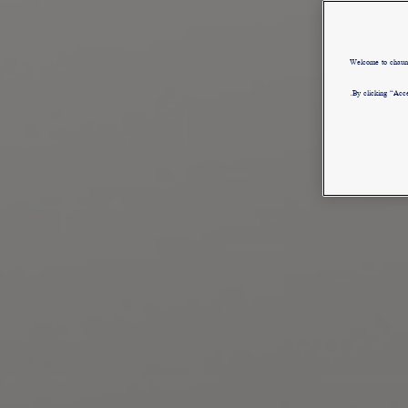
Welcome to chau
By clicking “Acce