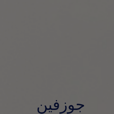
جوزفين