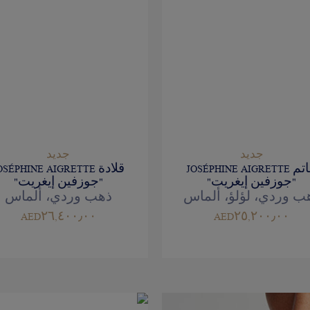
جديد
جديد
خاتم JOSÉPHINE AIGRETTE
قلادة OSÉPHINE AIGRETTE
"جوزفين إيغريت"
"جوزفين إيغريت"
ب وردي، لؤلؤ، ألماس
ذهب وردي، ألماس
AED٢٦,٤٠٠٫٠٠
AED٢٥,٢٠٠٫٠٠