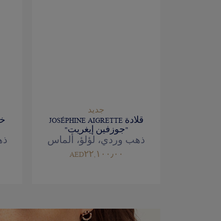
جديد
قلادة JOSÉPHINE AIGRETTE
"جوزفين إيغريت"
ذهب وردي، لؤلؤ، ألماس
ذه
AED٢٢,١٠٠٫٠٠