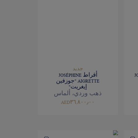
جديد
J
أقراط JOSÉPHINE
AIGRETTE "جوزفين
إيغريت"
ذهب وردي، ألماس
AED٣٦,٨٠٠٫٠٠