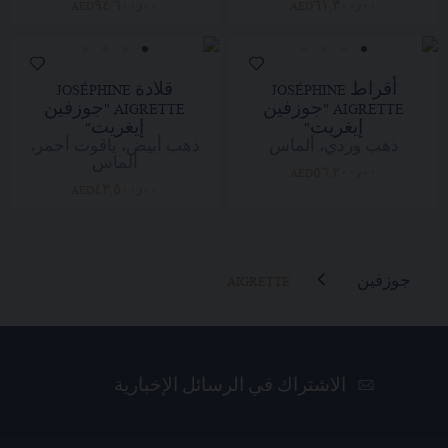
AED٩٤,٦٠٠٫٠٠
AED٦١,٣٠٠٫٠٠
أقراط JOSÉPHINE
قلادة JOSÉPHINE
AIGRETTE "جوزفين
AIGRETTE "جوزفين
إيغريت"
إيغريت"
ذهب وردي، ألماس
ذهب أبيض، ياقوت أحمر،
ألماس
AED٥٦,٢٠٠٫٠٠
AED٤٣,٥٠٠٫٠٠
جوزفين
AIGRETTE
الاشتراك في الرسائل الإخبارية