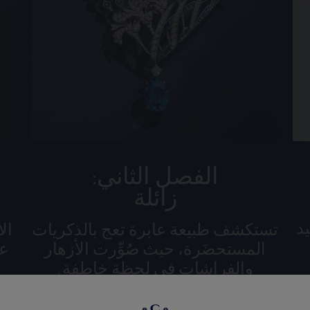
الفصل الثاني:
زائلة
يد
تستكشف طبيعة عابرة تعج بالذكريات
الا
المستحضَرة، حيث صُوِّرت الأزهار
عل
والفراشات في لحظة خاطفة.