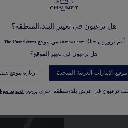
اكتشفوا
هل ترغبون في تغيير البلد/المنطقة؟
أنتم تزورون حاليًا chaumet.com من موقع
United States
The
.
هل ترغبون في تغيير الموقع؟
موقع الإمارات العربية المتحدة
زيارة موقع
ATES
ت راقية مستوحاة من الط
كنت ترغبون في عرض بلد/منطقة أخرى
يرجى تحديد موق