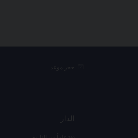
حجز موعد
الدار
240 عاماً من التاريخ