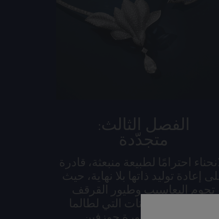
الفصل الثالث:
متجدّدة
نحناء احترامًا لطبيعة منبعثة، قادرة
ى إعادة توليد ذاتها بلا نهاية، حيث
تحوم اليعاسيب وطيور القرقف
الزرقاء فوق النباتات التي لطالما
أحبتها الإمبراطورة جوزفين.