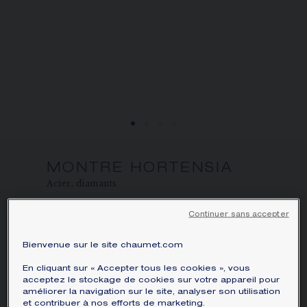
ÉCRIN ET EMBALLAGE SIGNATURE
GARANTIE ET AUTHENTICITÉ
MONTRE HORTENSIA
Acier, diamants
10 090 $CA
Masquer le prix
Continuer sans accepter
Prix Canada -
Changer
Première grande cliente de la Maison,
Bienvenue sur le site chaumet.com
l’impératrice Joséphine inspire à
En cliquant sur « Accepter tous les cookies », vous
Chaumet depuis plus de deux siècles des
acceptez le stockage de cookies sur votre appareil pour
améliorer la navigation sur le site, analyser son utilisation
créations tout en grâce et caractère.
et contribuer à nos efforts de marketing.