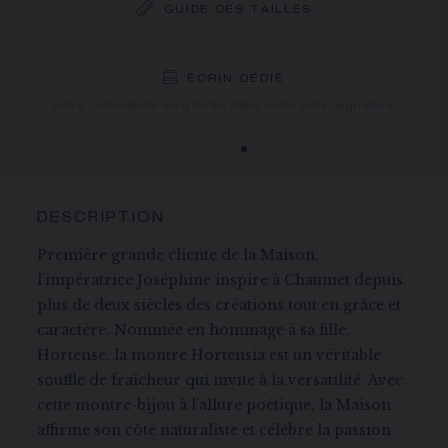
GUIDE DES TAILLES
LIVRAISON OFFERTE
RETOURS GRATUITS
ÉCRIN DÉDIÉ
Vous recevrez votre commande dans un délai indicatif de 5
Votre commande sera livrée dans notre écrin signature.
à 10 jours ouvrables.
DESCRIPTION
Première grande cliente de la Maison,
l’impératrice Joséphine inspire à Chaumet depuis
plus de deux siècles des créations tout en grâce et
caractère. Nommée en hommage à sa fille,
Hortense, la montre Hortensia est un véritable
souffle de fraîcheur qui invite à la versatilité. Avec
cette montre-bijou à l’allure poétique, la Maison
affirme son côté naturaliste et célèbre la passion