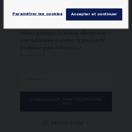
Nommée en hommage à sa fille,
Hortense, la montre Hortensia est un
Paramétrer les cookies
Accepter et continuer
véritable souffle de fraîcheur qui invite à
la versatilité. Avec cette montre-bijou à
l’allure poétique, la Maison affirme son
côté naturaliste et célèbre la passion de
Joséphine pour la botanique.
En savoir plus
BRACELET
COMMANDER PAR TÉLÉPHONE
/ MAIL
BESOIN D'AIDE ?