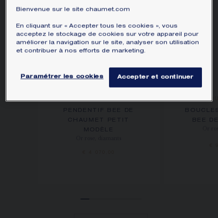
Bienvenue sur le site chaumet.com
En cliquant sur « Accepter tous les cookies », vous
acceptez le stockage de cookies sur votre appareil pour
améliorer la navigation sur le site, analyser son utilisation
et contribuer à nos efforts de marketing.
Paramétrer les cookies
Accepter et continuer
NO
PENDENTIF BEE DE
BOUCLES
CHAUMET PETIT
BEE D
Or ro
MODÈLE
Or rose, diamants
€ 
€ 4 070,00