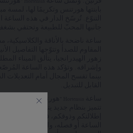
قرنين. وتمثّل ساعة
بابنتها هورتنس وتكريمًا لها، لمسة م
التنوّع. تُرسّخ الدار في هذه الساعة 
جانبها المحبّ للطبيعة وتحتفي بشغف
ساعة ناضحة بالأناقة والكلاسيكية، م
المقاوم للصدأ وتتوّجها التفاصيل الأنيق
زهور الهيدرانجيا، يتألق الميناء المطل
وإشراقه. وتؤكد هذه الساعة المُرصّع
بينما تفسح المجال أمام التعديلات ا
القابل للتبديل.
ساعة Hortensia "هورتنسيا" توفر
تتميز بنظام جديد يتيح لكم تعديل شك
إطلالتكم وذوقكم، فتكفي ضغطة وا
الساعة أو فصله، واضعًا بين أيدكم تح