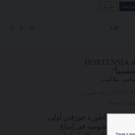
متابعة
تعديل
سلة التسوق
(0)
إخفاء السعر
الدار
YOUR CART IS EMPTY
Shop now
ساعة HORTENSIA "هورتنسيا"
ساعة HORTENSIA
REFERENCE:W85414
نسيا"
KWD٣,٧٥٠٫٠٠
لماس، ملاكيت
KWD٣,٧
إخفاء السعر
Chan
تضع الدار تحت تصرفكم خدمتها للبيع عن
مت الإمبراطورة جوزفين أولى
بُعد ليتسنى لكم الاتصال بمستشاريها
لاء الدار، شوميه في إبداع
التجاريين. وذلك في إطار السعي إلى
Welcome to chau