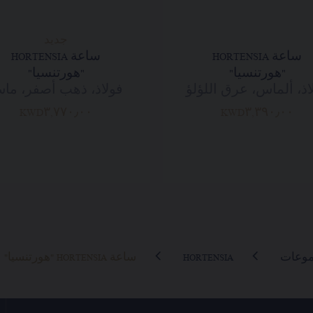
جديد
ساعة HORTENSIA
ساعة HORTENSIA
"هورتنسيا"
"هورتنسيا"
اذ، ألماس، عرق اللؤلؤ
فولاذ، ذهب أصفر، ما
KWD٣,٧٧٠٫٠٠
KWD٣,٣٩٠٫٠٠
موعات
HORTENSIA
ساعة HORTENSIA "هورتنسيا"