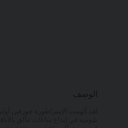
الوصف
لقد ألهمت الإمبراطورة جوزفين أولى ك
شوميه في إبداع ساعات تتألق بالأناقة 