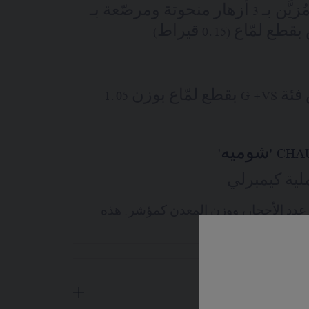
(0.85 قيراط) ومُزيَّن بـ 3 أزهار منحوتة ومرصّعة بـ
52 حجر ألماس فئة G +VS بقطع لمّاع بوزن 1.05
ية كيمبرلي
 عدد الأحجار، ووزن المعدن كمؤشر. هذه
ة