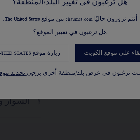
ع حزام إضافي من
هل ترغبون في تغيير البلد/المنطقة؟
 غير الرسمية أو من
أنتم تزورون حاليًا chaumet.com من موقع
United States
The
.
نيات الارتداء لا
الميناء 
لمختلفة، تأتيكم
هل ترغبون في تغيير الموقع؟
دايةً من الأخضر ثم
تكم، كما تتجلى في
بقاء على موقع الكويت
زيارة موقع
NITED STATES
عة توليفة تتناغم فيها
آلية الحر
يّ.
كنت ترغبون في عرض بلد/منطقة أخرى
يرجى تحديد موق
السوار 