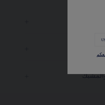
والعقارب
U
كة والخلفية
عكم
والمشبك