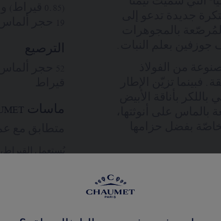
 Hortensia "هورتنسيا" التي سُميت تيمنًا
بتكرة جديدة تدعو إلى
19 حجر ألماس بقطع لمّاع (0.15 قيراط)
المُرصّعة بالمجوهرات
 جوزفين بعلم النبات.
الترصيع
صنوعة من الفولاذ
ة. فبينما تزيّن الإطار
قيراط
ي باللكر بأناقة الأبيض
ماسات CHAUMET 'شوميه'
ة بالماس على أنوثتها،
لخاصّة بفضل حزامها
متطابق مع عمل
يُستعمل القيراط،
القيم غير تعاقدية
 طرق ارتداء متعددة؛ إذ
لها لتتماشى مع
حدة لوصل حزام
المشارك
فة مختلفة كليًا من