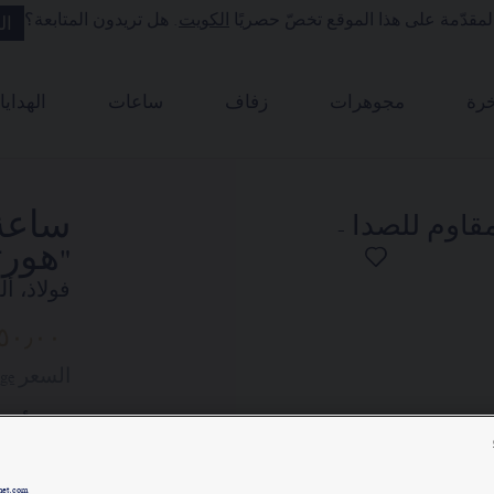
مقدّمة على هذا الموقع تخصّ حصريًا
الكويت
. هل تريدون المتابعة؟
ال
رة
مجوهرات
زفاف
ساعات
الهدايا
"هورت
فولاذ، أ
٥٠٫٠٠
السعر Kuweit -
ge
لقد أله
كبار عم
met.com