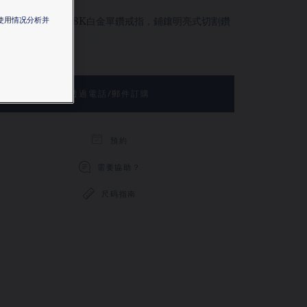
e de Chaumet 18K白金單鑽戒指，鋪鑲明亮式切割鑽
站使用情况分析并
。
更多
透過電話/郵件訂購
預約
需要協助？
尺码指南