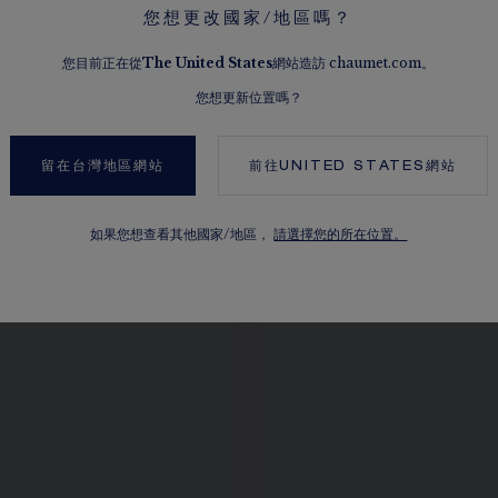
您想更改國家/地區嗎？
您目前正在從
The
United States
網站造訪 chaumet.com。
您想更新位置嗎？
瀏覽其他選擇
留在台灣地區網站
前往
UNITED STATES
網站
如果您想查看其他國家/地區，
請選擇您的所在位置。