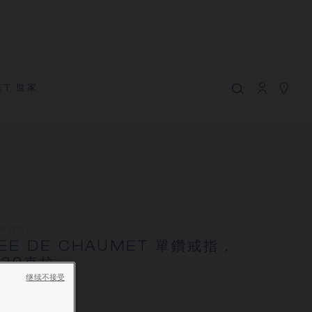
MY CART
(0)
隱藏價格
YOUR CART IS EMPTY
ET 世家
Shop now
BEE DE CHAUMET 單鑽戒指，0.30克
拉
REFERENCE:J1NC00
價格根據要求
Chaumet 特別提供此遠端銷售服務，您可以聯繫銷售顧
問，在家訂購和收取您的CHAUMET珠寶作品
30 克拉起
EE DE CHAUMET 單鑽戒指，
選擇您的居住地以獲得相應的信息：
.30克拉
K白金，鑽石
继续不接受
根據要求