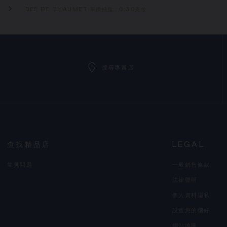
BEE DE CHAUMET 單鑽戒指，0.30克拉
搜尋專賣店
查找精品店
LEGAL
常見問題
一般銷售條款
法律聲明
個人資料隱私
設置您的偏好
網站地圖