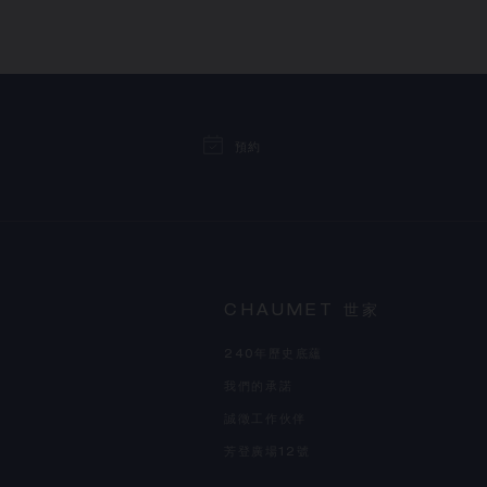
預約
CHAUMET 世家
240年歷史底蘊
我們的承諾
誠徵工作伙伴
芳登廣場12號