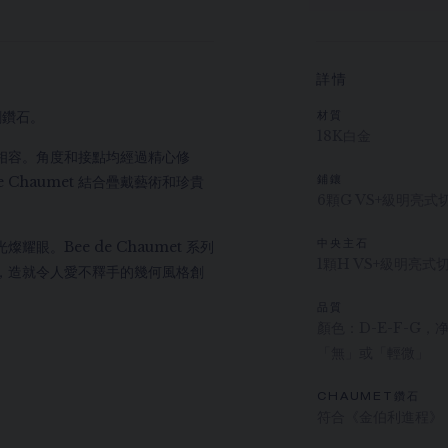
詳情
割鑽石。
材質
18K白金
相容。角度和接點均經過精心修
 Chaumet 結合疊戴藝術和珍貴
鋪鑲
6顆G VS+級明亮式
。Bee de Chaumet 系列
中央主石
1顆H VS+級明亮式
，造就令人愛不釋手的幾何風格創
品質
顏色：D-E-F-G
「無」或「輕微」
CHAUMET鑽石
符合《金伯利進程》