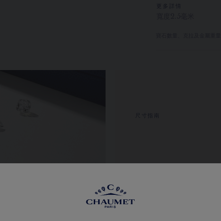
更多詳情
寬度2.5毫米
寶石數量、克拉及金屬重
尺寸指南