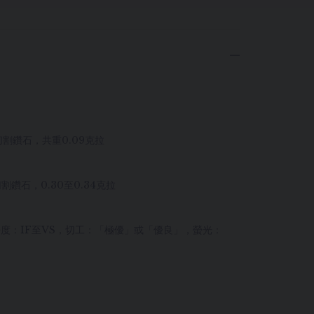
切割鑽石，共重0.09克拉
切割鑽石，0.30至0.34克拉
，净度：IF至VS，切工：「極優」或「優良」，螢光：