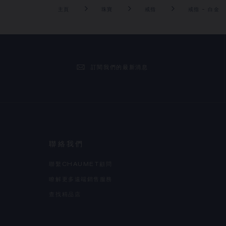
主頁
珠寶
戒指
戒指 - 白金
訂閱我們的最新消息
聯絡我們
聯繫CHAUMET顧問
瞭解更多遠端銷售服務
查找精品店