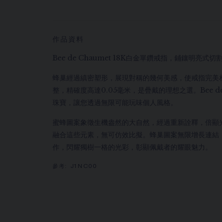
作品資料
Bee de Chaumet 18K白金單鑽戒指，鋪鑲明亮式切
蜂巢經過縝密塑形，展現對稱的幾何美感，使戒指完美
整，精確度高達0.05毫米，是疊戴的理想之選。Bee de
珠寶，讓您透過無限可能玩味個人風格。
蜜蜂圖案象徵生機盎然的大自然，經過重新詮釋，倍顯光燦耀眼
融合這些元素，無可仿效比擬。蜂巢圖案無限增長連結
作，閃耀獨樹一格的光彩，彰顯佩戴者的耀眼魅力。
參考:
J1NC00