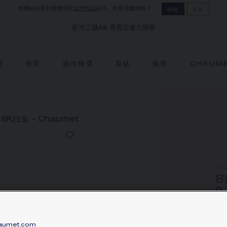
本網站的所有服務僅於
台灣地區
提供。您希望繼續嗎？
繼續
更改
新光三越A9 專賣店盛大開幕
寶
珠寶
婚尚臻選
製錶
臻禮
CHAUM
0.
B
0
18
價格
umet.com