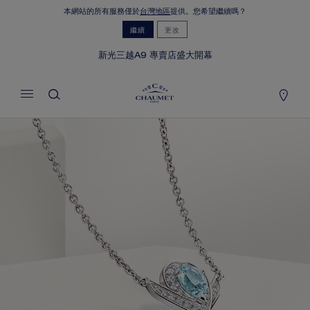
本網站的所有服務僅於
台灣地區
提供。您希望繼續嗎？
MY CART
(0)
繼續
更改
隱藏價格
新光三越A9 專賣店盛大開幕
YOUR CART IS EMPTY
Shop now