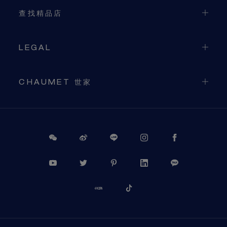
查找精品店
LEGAL
CHAUMET 世家
PROCEED TO CHECKOUT