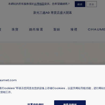
本網站的所有服務僅於
台灣地區
提供。您希望繼續嗎？
繼續
更改
新光三越A9 專賣店盛大開幕
寶
珠寶
婚尚臻選
製錶
臻禮
CHAUM
umet.com
有Cookies”即表示您同意在您的设备上存储Cookies，以提升网站导航功能，进行网
展营销工作。
设置你的偏好