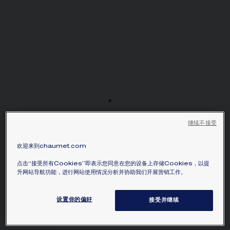
继续不接受
JOSÉPHINE AIGRETTE
單鑽戒指，1克拉
欢迎来到chaumet.com
鉑金，鑽石
点击“接受所有Cookies”即表示您同意在您的设备上存储Cookies，以提
升网站导航功能，进行网站使用情况分析并协助我们开展营销工作。
NT$‌707,000.00
隱藏價格
基于重量、石材质量和可用库存的指示性最低价格
设置你的偏好
接受并继续
Joséphine Aigrette 鉑金單鑽戒指，鑲嵌明亮式
切割鑽石和1顆重約1克拉的梨形鑽石。