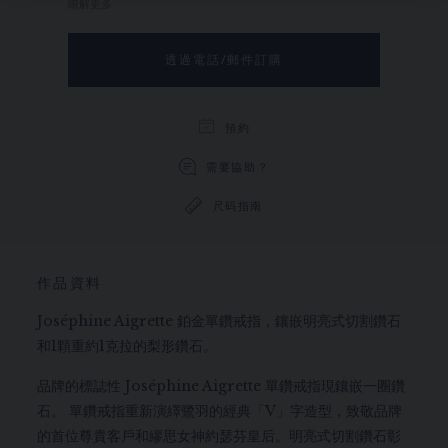
瞭解更多
透過電話/郵件訂購
預約
需要協助？
尺码指南
作品資料
Joséphine Aigrette 鉑金單鑽戒指，鑲嵌明亮式切割鑽石
和1顆重約1克拉的梨形鑽石。
品牌的標誌性 Joséphine Aigrette 單鑽戒指現鑲嵌一圈鑽
石。 單鑽戒指重新演繹鷺羽的經典「V」字造型，致敬品牌
的首位尊貴客戶和繆思女神約瑟芬皇后。明亮式切割鑽石彰