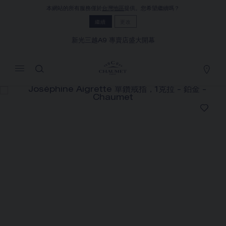
本網站的所有服務僅於
台灣地區
提供。您希望繼續嗎？
MY CART
(0)
繼續
更改
隱藏價格
新光三越A9 專賣店盛大開幕
YOUR CART IS EMPTY
Shop now
JOSÉPHINE AIGRETTE 單鑽戒指，1
克拉
REFERENCE:085846
NT$‌707,000.00
Chaumet 特別提供此遠端銷售服務，您可以聯繫銷售顧
問，在家訂購和收取您的CHAUMET珠寶作品
選擇您的居住地以獲得相應的信息：