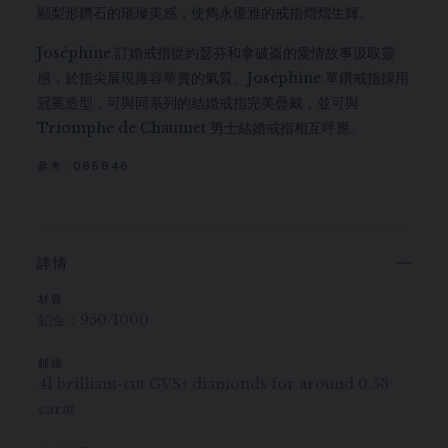
顯梨形鑽石的璀璨美感，使雋永優雅的戒指熠熠生輝。
Joséphine 訂婚戒指從約瑟芬和拿破崙的愛情故事汲取靈
感，於指尖展現雍容華貴的氣質。Joséphine 單鑽戒指採用
冠冕造型，可與同系列的結婚戒指完美疊戴，並可與
Triomphe de Chaumet 男士結婚戒指相互呼應。
參考:
085846
詳情
材質
鉑金：950/1000
鋪鑲
41 brilliant-cut GVS+ diamonds for around 0.53
carat