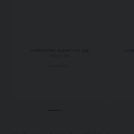
JOSÉPHINE AIGRETTE 項鏈
JOS
18K白金，鑽石
價格根據要求