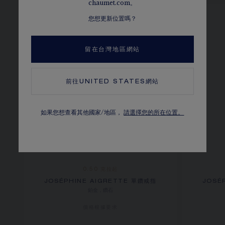
chaumet.com。
您想更新位置嗎？
留在台灣地區網站
前往
UNITED STATES
網站
如果您想查看其他國家/地區，
請選擇您的所在位置。
0.50 克拉起
JOSÉPHINE AIGRETTE 單鑽戒指
JOSÉ
鉑金，鑽石
價格根據要求