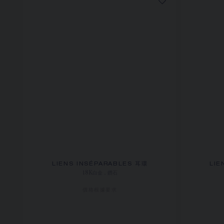
LIENS INSÉPARABLES 耳環
LIE
18K白金，鑽石
價格根據要求