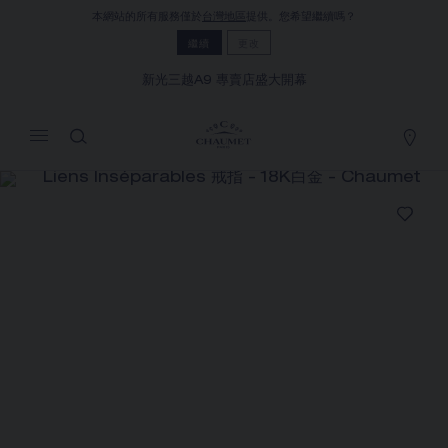
本網站的所有服務僅於
台灣地區
提供。您希望繼續嗎？
MY CART
(0)
繼續
更改
隱藏價格
新光三越A9 專賣店盛大開幕
YOUR CART IS EMPTY
LIENS INSÉPARABLES 戒指
Shop now
REFERENCE:085262
價格根據要求
Chaumet 特別提供此遠端銷售服務，您可以聯繫銷售顧
問，在家訂購和收取您的CHAUMET珠寶作品
選擇您的居住地以獲得相應的信息：