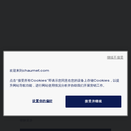
继续不接受
欢迎来到chaumet.com
LIENS INSÉPARABLES 戒
点击“接受所有Cookies”即表示您同意在您的设备上存储Cookies，以提
指
升网站导航功能，进行网站使用情况分析并协助我们开展营销工作。
18K白金，鑽石
價格根據要求
设置你的偏好
接受并继续
Liens Inséparables 18K白金戒指，鑲嵌鑽石。
瞭解更多