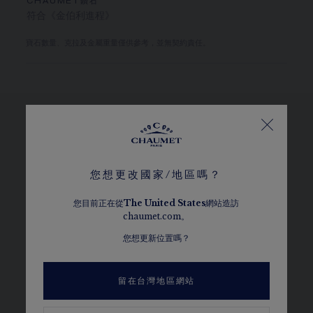
CHAUMET鑽石
符合《金伯利進程》
寶石數量、克拉及金屬重量僅供參考，並無契約責任。
瀏覽其他選擇
您想更改國家/地區嗎？
您目前正在從
The
United States
網站造訪
chaumet.com。
您想更新位置嗎？
留在台灣地區網站