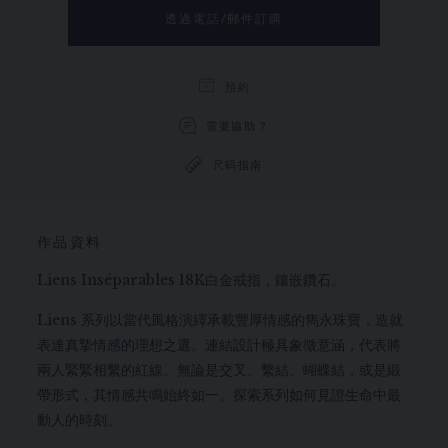
透過電話/郵件訂購
預約
需要協助？
尺码指南
作品資料
Liens Inséparables 18K白金戒指，鑲嵌鑽石。
Liens 系列以當代風格演繹承載豐厚情感的雋永珠寶，造就
表達真摯情感的理想之選。連結設計極具象徵意涵，代表將
兩人緊緊相繫的紅線。無論是交叉、繫結、蝴蝶結，或是緞
帶形式，其情感共鳴始終如一。探索系列如何見證生命中最
動人的時刻。