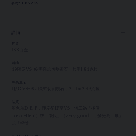
參考:
085262
詳情
材質
18K白金
鋪鑲
49顆G VS+級明亮式切割鑽石，共重1.84克拉
中央主石
1顆G VS+級明亮式切割鑽石，2.01至2.49克拉
品質
顏色為D-E-F，淨度從IF至VS，切工為「極優」
（excellent）或「優良」（very good），螢光為「無」
或「輕微」