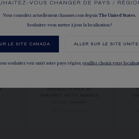
UHAITEZ-VOUS CHANGER DE PAYS / RÉGIO
Vous consultez actuellement chaumet.com depuis
The
United States
.
Souhaitez-vous mettre à jour la localisation ?
UR LE SITE CANADA
ALLER SUR LE SITE
UNIT
vous souhaitez voir un(e) autre pays/région,
veuillez choisir votre localisa
E
PENDENTIF BEE DE
CHAUMET PETIT MODÈLE
CH
Or rose, diamants
5 310,00 $CA
P