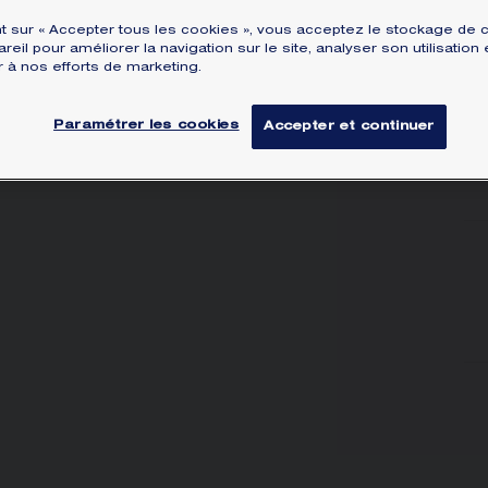
nt sur « Accepter tous les cookies », vous acceptez le stockage de 
reil pour améliorer la navigation sur le site, analyser son utilisation 
r à nos efforts de marketing.
Paramétrer les cookies
Accepter et continuer
Vo
V