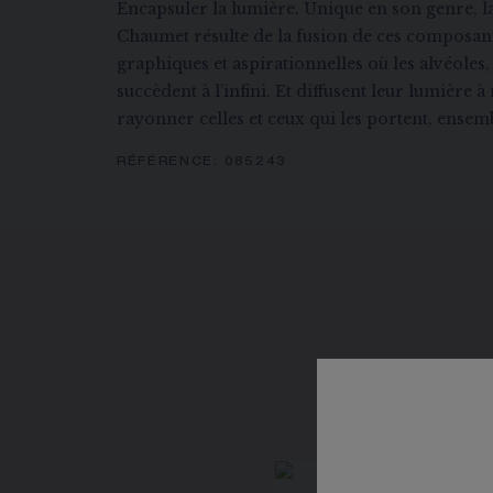
Encapsuler la lumière. Unique en son genre, la
Chaumet résulte de la fusion de ces composant
graphiques et aspirationnelles où les alvéoles, 
succèdent à l’infini. Et diffusent leur lumière à 
rayonner celles et ceux qui les portent, ensem
RÉFÉRENCE:
085243