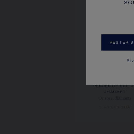
SO
RESTER S
Si 
PENDENTIF BEE D
CHAUMET
Or rose, diamants
5 430,00 $CA