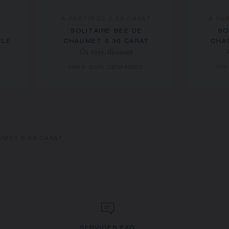
À PARTIR DE 0,30 CARAT
À PA
SOLITAIRE BEE DE
SO
ÈLE
CHAUMET 0,30 CARAT
CHA
Or rose, diamant
PRIX SUR DEMANDE
PR
UMET 0,30 CARAT
SERVICES FAQ