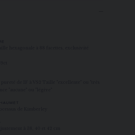
RE
ille hexagonale à 88 facettes, exclusivité
39ct
ureté de IF à VS2 Taille "excellente" ou "très
ce "aucune" ou "légère"
CHAUMET
ocessus de Kimberley
S
justement à 38, 40 et 42 cm