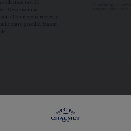
 collection Bee de
Le caratage, le nombr
es. Des créations
indicatif. Valeurs non
unies les unes aux autres, se
nulle autre pareille, faisant
ble.
VOIR LES DÉCLINAISONS