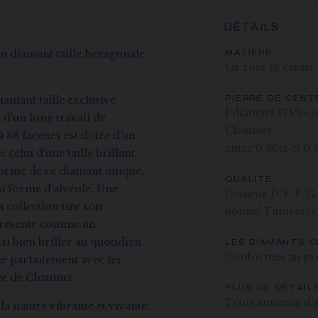
DÉTAILS
un diamant taille hexagonale
MATIÈRE
Or rose 18 carats
amant taille exclusive
PIERRE DE CENT
1 diamant G VS+ ta
 d'un long travail de
Chaumet,
à 88 facettes est dotée d’un
entre 0,30ct et 0,
celui d’une taille brillant
forme de ce diamant unique,
QUALITÉ
n forme d’alvéole. Une
Couleur D-E-F-G, p
a collection tire son
bonne" Fluorescen
 présente comme un
ssi bien briller au quotidien
LES DIAMANTS 
Conformes au pr
ie parfaitement avec les
Bee de Chaumet.
PLUS DE DÉTAIL
Trois anneaux d'a
la nature vibrante et vivante.