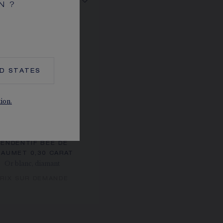
N ?
ED STATES
tion.
PENDENTIF BEE DE
AUMET 0,30 CARAT
Or blanc, diamant
RIX SUR DEMANDE