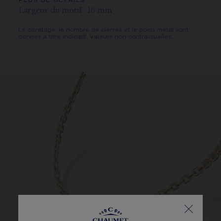
PLUS DE DÉTAILS
Largeur du motif : 16 mm
Le caratage, le nombre de pierres et le poids métal sont
donnés à titre indicatif. Valeurs non contractuelles.