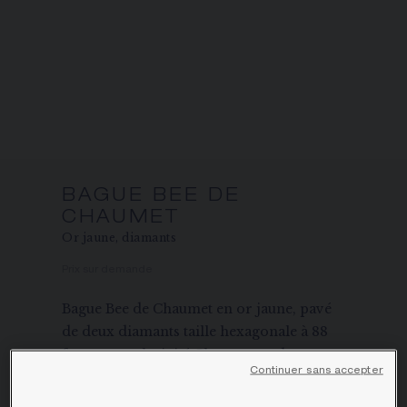
ÉCRIN ET EMBALLAGE SIGNATURE
GARANTIE ET AUTHENTICITÉ
BAGUE BEE DE
CHAUMET
Or jaune, diamants
Prix sur demande
Bague Bee de Chaumet en or jaune, pavé
de deux diamants taille hexagonale à 88
facettes, exclusivité Chaumet, et de
Continuer sans accepter
diamants taille brillant.
En savoir plus