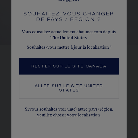
SOUHAITEZ-VOUS CHANGER
DE PAYS / RÉGION ?
Vous consultez actuellement chaumet.com depuis
The
United States
.
Souhaitez-vous mettre à jour la localisation ?
L’ABEILLE NATURALISTE
RESTER SUR LE SITE CANADA
Grâce au travail de l’or et au jeu de volumes,
l’abeille Bee de Chaumet semble s’animer. La
moindre finition participe au réalisme de
ALLER SUR LE SITE
UNITED
STATES
l’insecte : le corps de l’abeille est
minutieusement gravé pour mettre en avant le
Si vous souhaitez voir un(e) autre pays/région,
motif et suggérer son enveloppe duveteuse.
veuillez choisir votre localisation.
DÉCOUVRIR