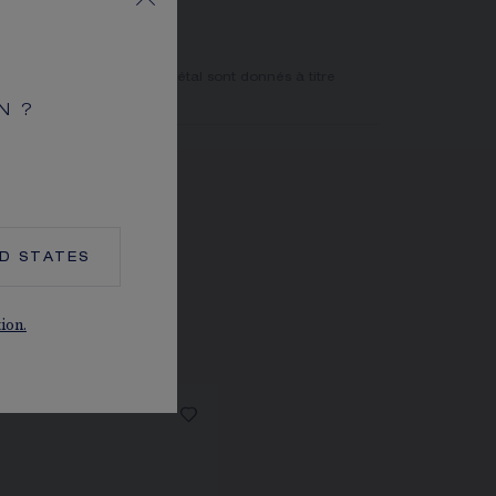
CHAUMET
ocessus de Kimberley
e de pierres et le poids métal sont donnés à titre
 contractuelles.
N ?
ED STATES
tion.