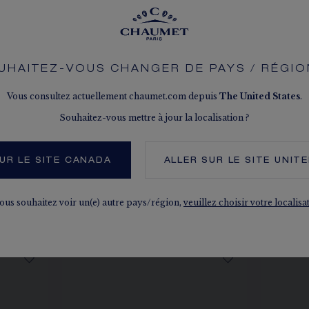
LES DIAMANTS 
Conformes au pr
Le caratage, le nombr
indicatif. Valeurs non
UHAITEZ-VOUS CHANGER DE PAYS / RÉGIO
Vous consultez actuellement chaumet.com depuis
The
United States
.
Souhaitez-vous mettre à jour la localisation ?
UR LE SITE CANADA
ALLER SUR LE SITE
UNIT
VOIR LES DÉCLINAISONS
vous souhaitez voir un(e) autre pays/région,
veuillez choisir votre localisa