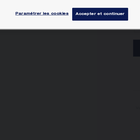
Paramétrer les cookies
Accepter et continuer
Vo
V