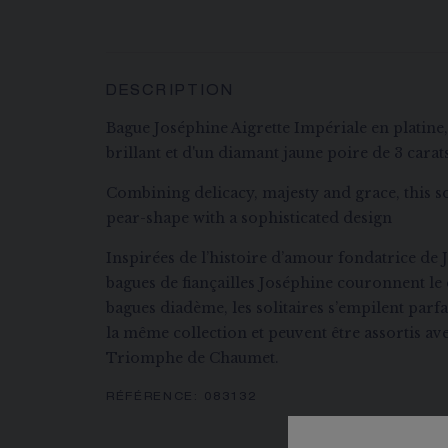
DESCRIPTION
Bague Joséphine Aigrette Impériale en platine, 
brillant et d'un diamant jaune poire de 3 carat
Combining delicacy, majesty and grace, this sol
pear-shape with a sophisticated design
Inspirées de l’histoire d’amour fondatrice de 
bagues de fiançailles Joséphine couronnent le 
bagues diadème, les solitaires s’empilent parfa
la même collection et peuvent être assortis a
Triomphe de Chaumet.
RÉFÉRENCE:
083132