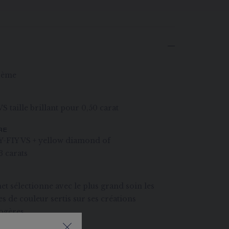
00ème
 taille brillant pour 0,50 carat
RE
Y-FIY VS + yellow diamond of
3 carats
 sélectionne avec le plus grand soin les
s de couleur sertis sur ses créations
logères.