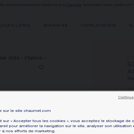
site sont exclusivement destinés à la
Canada
. Souhaitez-vous continuer?
JOAILLERIE
MARIAGE
HORLOGERIE
C
À 
S
A
Pla
Pri
Continue
Ba
ser
 sur le site chaumet.com
ja
nt sur « Accepter tous les cookies », vous acceptez le stockage de 
En 
reil pour améliorer la navigation sur le site, analyser son utilisation 
r à nos efforts de marketing.