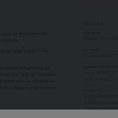
DÉTAILS
sertie de diamants taille
MATIÈRE
Platine : 950/10
s environ.
itaire pays tribute to the
PAVAGE
72 diamants EF VVS
Joséphine et Napoléon, les
PIERRE DE CENT
1 pear-shaped FV
doigt avec majesté. Véritables
approximatively 
itement avec les alliances de
vec nos alliances pour homme
QUALITÉ
La Maison Chaumet
diamants et pierre
joaillières et hor