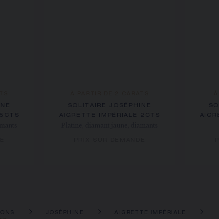
ATS
À PARTIR DE 2 CARATS
À
INE
SOLITAIRE JOSÉPHINE
SO
 5CTS
AIGRETTE IMPÉRIALE 2CTS
AIGR
amants
Platine, diamant jaune, diamants
DE
PRIX SUR DEMANDE
P
IONS
JOSÉPHINE
AIGRETTE IMPÉRIALE