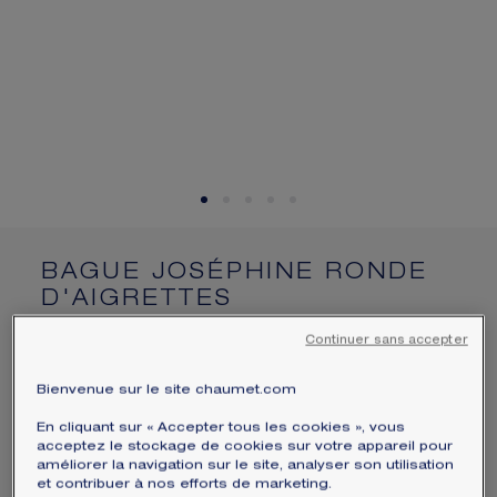
ÉCRIN ET EMBALLAGE SIGNATURE
GARANTIE ET AUTHENTICITÉ
BAGUE JOSÉPHINE RONDE
D'AIGRETTES
Or blanc, diamants
Continuer sans accepter
8 430 $CA
Masquer le prix
Prix Canada -
Changer
Bienvenue sur le site chaumet.com
Bague Joséphine Ronde d'Aigrettes en or blanc,
En cliquant sur « Accepter tous les cookies », vous
acceptez le stockage de cookies sur votre appareil pour
serti de diamants taille brillant.
améliorer la navigation sur le site, analyser son utilisation
En savoir plus
et contribuer à nos efforts de marketing.