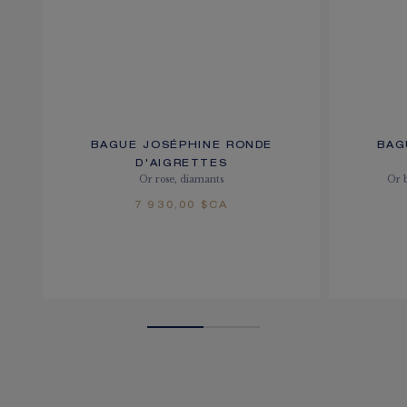
BAGUE JOSÉPHINE RONDE
BAG
D'AIGRETTES
Or rose, diamants
Or 
7 930,00 $CA