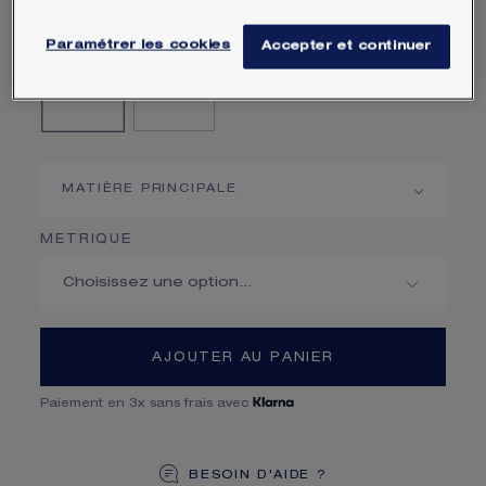
Paramétrer les cookies
Accepter et continuer
Diamant
Aigue-marine
MATIÈRE PRINCIPALE
METRIQUE
AJOUTER AU PANIER
Paiement en 3x sans frais avec
BESOIN D'AIDE ?