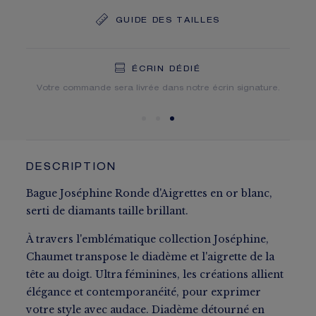
GUIDE DES TAILLES
LIVRAISON OFFERTE
RETOURS GRATUITS
ÉCRIN DÉDIÉ
Vous recevrez votre commande dans un délai indicatif de 5
Votre commande sera livrée dans notre écrin signature.
à 10 jours ouvrables.
DESCRIPTION
Bague Joséphine Ronde d'Aigrettes en or blanc,
serti de diamants taille brillant.
À travers l'emblématique collection Joséphine,
Chaumet transpose le diadème et l'aigrette de la
tête au doigt. Ultra féminines, les créations allient
élégance et contemporanéité, pour exprimer
votre style avec audace. Diadème détourné en