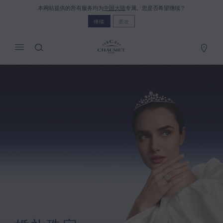
本网站提供的所有服务均为
中国大陆
专属。您是否希望继续？
我的购物车
(0)
继续
更改
隐藏价格
YOUR CART IS EMPTY
Shop now