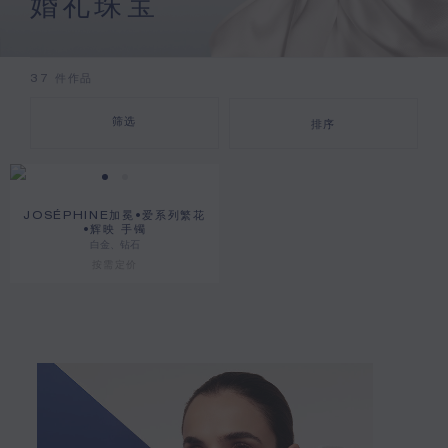
婚礼珠宝
37
件作品
筛选
排序
JOSÉPHINE加冕•爱系列繁花
•辉映 手镯
白金、钻石
按需定价