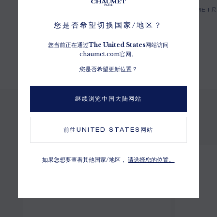
CHAUMET甄选品质最为卓越的钻石
CHAUMET
您是否希望切换国家/地区？
您当前正在通过
The
United States
网站访问
chaumet.com官网。
您是否希望更新位置？
继续浏览中国大陆网站
预览其他选择
前往
UNITED STATES
网站
如果您想要查看其他国家/地区，
请选择您的位置。