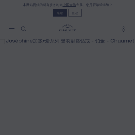
本网站提供的所有服务均为
中国大陆
专属。您是否希望继续？
我的购物车
(0)
继续
更改
隐藏价格
YOUR CART IS EMPTY
Shop now
JOSÉPHINE加冕•爱系列 鹭羽冠冕钻戒
REFERENCE:082978
按需定价
CHAUMET世家特别提供此项远程销售服务，您可以联系
销售顾问，于家中订购并接收您的Chaumet珠宝作品。
选择您的居住地以获得相应的信息