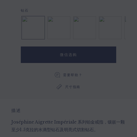
钻石
钻石, 蓝宝石
钻石, 祖母绿
钻石,
微信选购
需要帮助？
尺寸指南
描述
Joséphine Aigrette Impériale 系列铂金戒指，镶嵌一颗
至少1.5克拉的水滴型钻石及明亮式切割钻石。