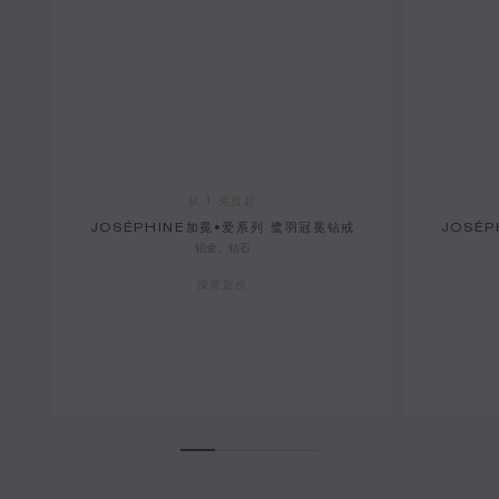
从 1 克拉起
JOSÉPHINE加冕•爱系列 鹭羽冠冕钻戒
JOSÉ
铂金、钻石
按需定价