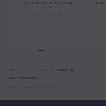
JOSÉPHINE 加冕·爱 鹭羽·冠冕 耳环
JOSÉ
白金、钻石
¥CN398,000.00
主页
珠宝
系列
JOSÉPHINE
AIGRETTE IMPÉRIALE
JOSÉPHINE加冕•爱系列 鹭羽冠冕钻戒