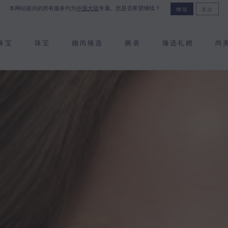
本网站提供的所有服务均为
中国大陆
专属。您是否希望继续？
继续
更改
珠宝
珠宝
婚尚臻选
腕表
臻选礼赠
尚