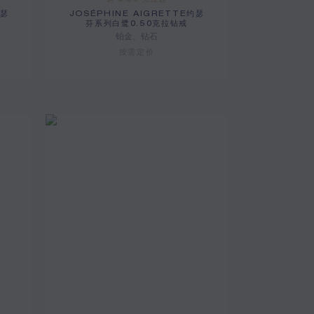
从 0.50 克拉起
约瑟
JOSÉPHINE AIGRETTE约瑟
芬系列白鹭0.50克拉钻戒
铂金、钻石
按需定价