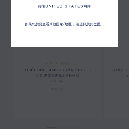
前往
UNITED STATES
网站
如果您想要查看其他国家/地区，
请选择您的位置。
从 0.50 克拉起
JOSÉPHINE AMOUR D'AIGRETTE
JOSÉP
加冕·爱系列爱翼3克拉钻戒
铂金、钻石
按需定价