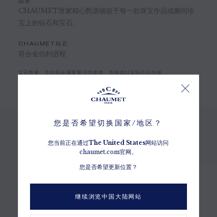
品质
CHAUMET世家精心甄选镶嵌于每一款珠宝作品或腕间珍
宝上的钻石和宝石。
CHAUMET钻石
符合金伯利进程
宝石数量、克拉和金属重量仅供参考，具体请以实际作品为准。
您是否希望切换国家/地区？
您当前正在通过
The
United States
网站访问
预览其他选择
chaumet.com官网。
您是否希望更新位置？
继续浏览中国大陆网站