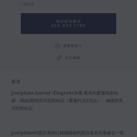
了解更多
电话咨询购买
400 609 1780
需要帮助？
尺寸指南
描述
Joséphine Amour d'Aigrette加冕·爱系列爱翼铂金钻
戒，镶嵌1颗明亮式切割钻石（重量约为2克拉），铺镶明亮
式切割钻石。
Joséphine约瑟芬系列订婚戒指自约瑟芬皇后与拿破仑一世