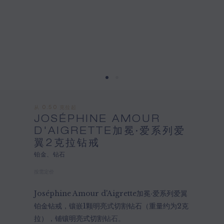
从 0.50 克拉起
JOSÉPHINE AMOUR
D'AIGRETTE加冕·爱系列爱
翼2克拉钻戒
铂金、钻石
按需定价
Joséphine Amour d'Aigrette加冕·爱系列爱翼
铂金钻戒，镶嵌1颗明亮式切割钻石（重量约为2克
拉），铺镶明亮式切割钻石。