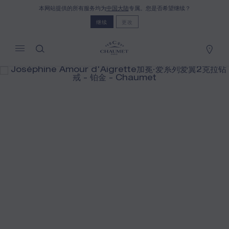
本网站提供的所有服务均为
中国大陆
专属。您是否希望继续？
我的购物车
(0)
继续
更改
隐藏价格
YOUR CART IS EMPTY
Shop now
JOSÉPHINE AMOUR D'AIGRETTE
加冕·爱系列爱翼2克拉钻戒
REFERENCE:085110
按需定价
CHAUMET世家特别提供此项远程销售服务，您可以联系
销售顾问，于家中订购并接收您的Chaumet珠宝作品。
选择您的居住地以获得相应的信息