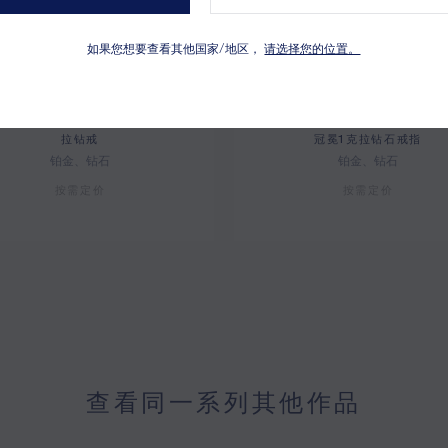
如果您想要查看其他国家/地区，
请选择您的位置。
从 0.50 克拉起
从 0.50 克拉起
JOSÉPHINE AMOUR
JOSÉPHINE AMOUR
AIGRETTE加冕·爱系列爱翼3克
D'AIGRETTE 加冕·爱系列 
拉钻戒
冠冕1克拉钻石戒指
铂金、钻石
铂金、钻石
按需定价
按需定价
查看同一系列其他作品