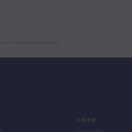
D'AIGRETTE加冕·爱系列爱翼5克拉钻戒
尚美世家