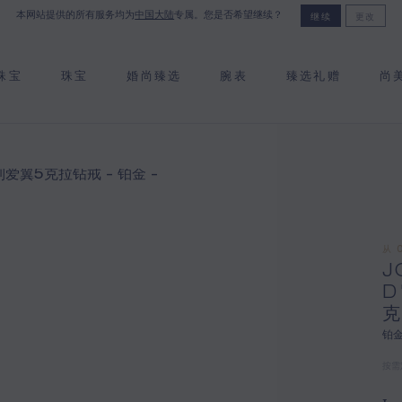
本网站提供的所有服务均为
中国大陆
专属。您是否希望继续？
继续
更改
珠宝
珠宝
婚尚臻选
腕表
臻选礼赠
尚
从 
J
D
铂
按需