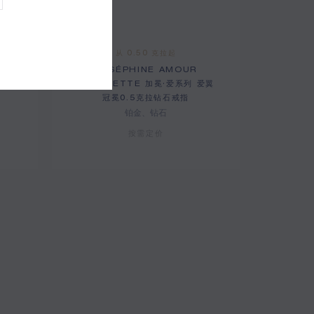
从 0.50 克拉起
JOSÉPHINE AMOUR
爱翼
D'AIGRETTE 加冕·爱系列 爱翼
冠冕0.5克拉钻石戒指
铂金、钻石
按需定价