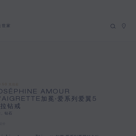
我的购物车
(0)
隐藏价格
美世家
YOUR CART IS EMPTY
Shop now
JOSÉPHINE AMOUR D'AIGRETTE
加冕·爱系列爱翼5克拉钻戒
REFERENCE:085536
按需定价
0.50 克拉起
OSÉPHINE AMOUR
CHAUMET世家特别提供此项远程销售服务，您可以联系
'AIGRETTE加冕·爱系列爱翼5
销售顾问，于家中订购并接收您的Chaumet珠宝作品。
克拉钻戒
金、钻石
选择您的居住地以获得相应的信息
定价