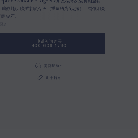
séphine Amour d'Aigrette加冕·爱系列爱翼铂金钻
，镶嵌1颗明亮式切割钻石（重量约为5克拉），铺镶明亮
切割钻石。
更多
电话咨询购买
400 609 1780
需要帮助？
尺寸指南