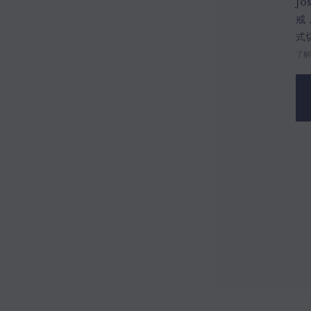
Jo
戒
式
了解