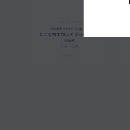
从 0.50 克拉起
JOSÉPHINE AMOUR
D'AIGRETTE加冕·爱系列爱翼2克
D'
拉钻戒
铂金、钻石
按需定价