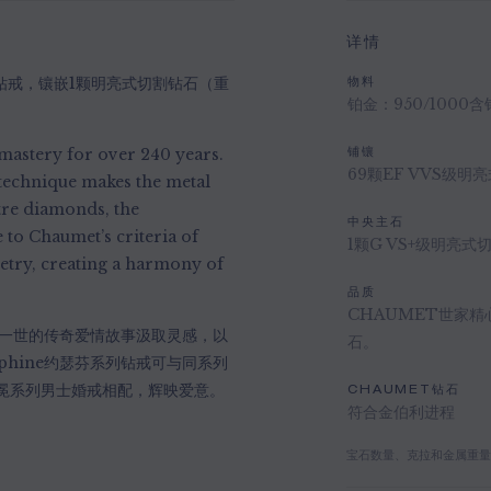
详情
爱翼铂金钻戒，镶嵌1颗明亮式切割钻石（重
物料
铂金：950/1000
mastery for over 240 years.
铺镶
69颗EF VVS级明
u technique makes the metal
tre diamonds, the
中央主石
 to Chaumet’s criteria of
1颗G VS+级明亮
metry, creating a harmony of
品质
CHAUMET世家
破仑一世的传奇爱情故事汲取灵感，以
石。
phine约瑟芬系列钻戒可与同系列
et加冕系列男士婚戒相配，辉映爱意。
CHAUMET钻石
符合金伯利进程
宝石数量、克拉和金属重