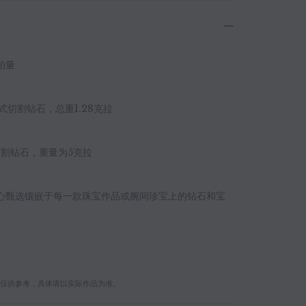
含铂量
亮式切割钻石，总重1.28克拉
式切割钻石，重量为5克拉
精心甄选镶嵌于每一款珠宝作品或腕间珍宝上的钻石和宝
量仅供参考，具体请以实际作品为准。