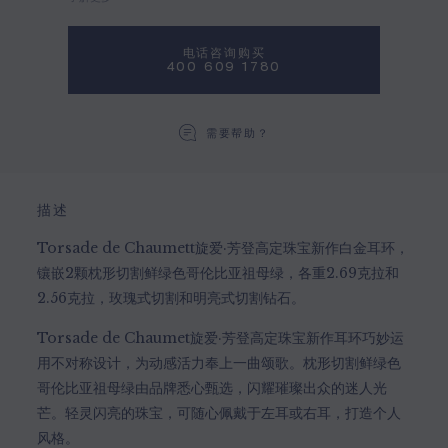
电话咨询购买
400 609 1780
需要帮助？
描述
Torsade de Chaumett旋爱·芳登高定珠宝新作白金耳环，
镶嵌2颗枕形切割鲜绿色哥伦比亚祖母绿，各重2.69克拉和
2.56克拉，玫瑰式切割和明亮式切割钻石。
Torsade de Chaumet旋爱·芳登高定珠宝新作耳环巧妙运
用不对称设计，为动感活力奉上一曲颂歌。枕形切割鲜绿色
哥伦比亚祖母绿由品牌悉心甄选，闪耀璀璨出众的迷人光
芒。轻灵闪亮的珠宝，可随心佩戴于左耳或右耳，打造个人
风格。