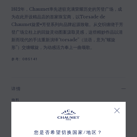
1812年，Chaumet率先进驻充满荣耀历史的芳登广场，成
为在此开设精品店的首家珠宝商，以Torsade de
Chaumet旋爱•芳登系列向品牌起源致敬。从交织缠绕于芳
登广场立柱上的回旋灵动图案汲取灵感，这些精妙作品以清
新而现代的手法重新演绎“torsade”（法语，意为“螺旋
形”）交缠螺旋，为动感活力奉上一曲颂歌。
参考:
085141
详情
物料
18K白金
铺镶
46颗EF VVS级明亮式切割钻石，总重1.54克拉
您是否希望切换国家/地区？