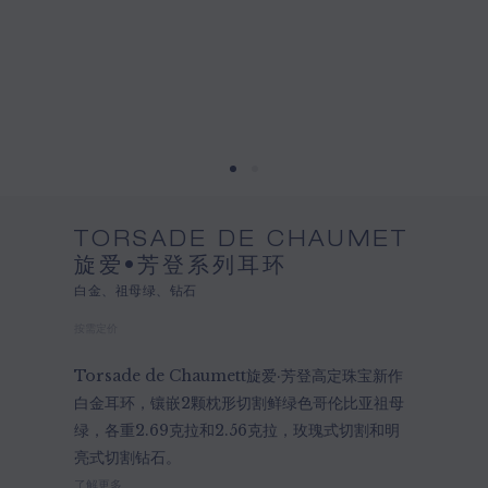
TORSADE DE CHAUMET
旋爱•芳登系列耳环
白金、祖母绿、钻石
按需定价
Torsade de Chaumett旋爱·芳登高定珠宝新作
白金耳环，镶嵌2颗枕形切割鲜绿色哥伦比亚祖母
绿，各重2.69克拉和2.56克拉，玫瑰式切割和明
亮式切割钻石。
了解更多