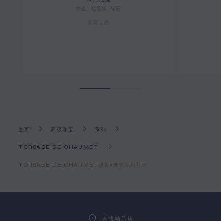
系列冠冕
白金、祖母绿、钻石
按需定价
主页
高级珠宝
系列
TORSADE DE CHAUMET
TORSADE DE CHAUMET旋爱•芳登系列耳环
查找精品店