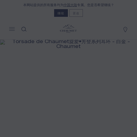
本网站提供的所有服务均为
中国大陆
专属。您是否希望继续？
我的购物车
(0)
继续
更改
隐藏价格
YOUR CART IS EMPTY
Shop now
TORSADE DE CHAUMET旋爱•芳登系
列耳环
REFERENCE:085141
按需定价
CHAUMET世家特别提供此项远程销售服务，您可以联系
销售顾问，于家中订购并接收您的Chaumet珠宝作品。
选择您的居住地以获得相应的信息