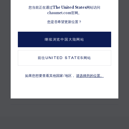
中央主石
2颗枕形切割鲜绿色哥伦比亚祖母绿，各重约2.56和2.69克
您当前正在通过
The
United States
网站访问
chaumet.com官网。
拉
您是否希望更新位置？
品质
The Maison Chaumet selects very carefully the
diamonds and stones that will be set on each
继续浏览中国大陆网站
jewellery creation or timepiece.
前往
UNITED STATES
网站
宝石原产地
哥伦比亚
如果您想要查看其他国家/地区，
请选择您的位置。
CHAUMET钻石
符合金伯利进程
宝石数量、克拉和金属重量仅供参考，具体请以实际作品为准。