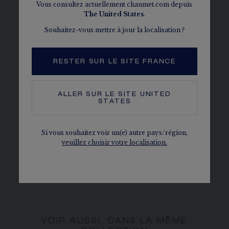
Vous consultez actuellement chaumet.com depuis
The
United States
.
Souhaitez-vous mettre à jour la localisation ?
RESTER SUR LE SITE FRANCE
ALLER SUR LE SITE
UNITED
STATES
COLLIER BEE DE CHAUMET
Or blanc, diamants
Si vous souhaitez voir un(e) autre pays/région,
€ 46 100,00
veuillez choisir votre localisation.
VOIR AUSSI, DANS LA MÊME