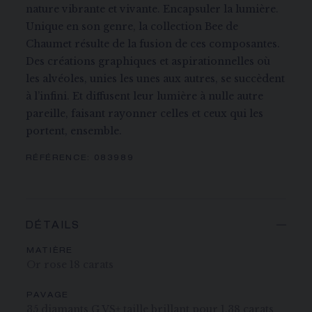
nature vibrante et vivante. Encapsuler la lumière.
Unique en son genre, la collection Bee de
Chaumet résulte de la fusion de ces composantes.
Des créations graphiques et aspirationnelles où
les alvéoles, unies les unes aux autres, se succèdent
à l’infini. Et diffusent leur lumière à nulle autre
pareille, faisant rayonner celles et ceux qui les
portent, ensemble.
RÉFÉRENCE:
083989
DÉTAILS
MATIÈRE
Or rose 18 carats
PAVAGE
35 diamants G VS+ taille brillant pour 1,38 carats