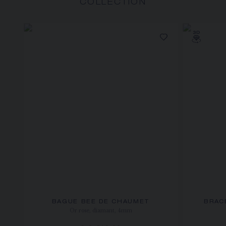
COLLECTION
BAGUE BEE DE CHAUMET
BRAC
Or rose, diamant, 4mm