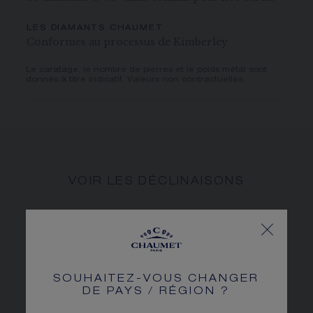
LES DIAMANTS CHAUMET
Conformes au processus de Kimberley
Le caratage, le nombre de pierres et le poids métal sont
donnés à titre indicatif. Valeurs non contractuelles.
VOIR LES DÉCLINAISONS
SOUHAITEZ-VOUS CHANGER
DE PAYS / RÉGION ?