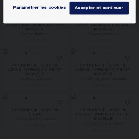
Paramétrer les cookies
Accepter et continuer
PENDENTIF JEUX DE
PENDENTIF JEUX DE
LIENS HARMONY MOYEN
LIENS HARMONY GRAND
MODÈLE
MODÈLE
Or rose, diamants
Or jaune, diamants
€ 7 300,00
€ 12 200,00
PENDENTIF JEUX DE
PENDENTIF JEUX DE
LIENS HARMONY PETIT
LIENS HARMONY PETIT
MODÈLE
MODÈLE
Or blanc, diamants
Or rose, turquoise, diamants
€ 5 670,00
€ 3 100,00
PENDENTIF JEUX DE
PENDENTIF JEUX DE
LIENS
LIENS HARMONY PETIT
Or rose, nacre, diamant
MODÈLE
Or rose, nacre, diamants
€ 1 870,00
€ 2 590,00