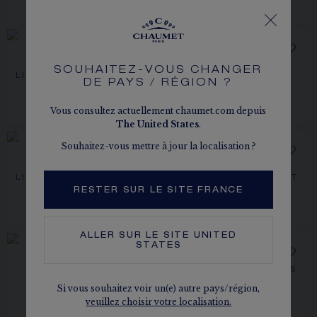
€ 1 770,00
€ 5 210,00
PENDENTIF JEUX DE
PENDENTIF JEUX DE
SOUHAITEZ-VOUS CHANGER
LIENS HARMONY MOYEN
LIENS
DE PAYS / RÉGION ?
Or blanc, diamants
MODÈLE
Or rose, nacre, diamants
€ 4 380,00
Vous consultez actuellement chaumet.com depuis
€ 4 830,00
The
United States
.
Souhaitez-vous mettre à jour la localisation ?
PENDENTIF JEUX DE
PENDENTIF JEUX DE
LIENS HARMONY MOYEN
LIENS HARMONY PETIT
MODÈLE
MODÈLE
RESTER SUR LE SITE FRANCE
Or rose, malachite, diamants
Or rose, diamants
€ 5 260,00
€ 5 340,00
ALLER SUR LE SITE
UNITED
STATES
PENDENTIF JEUX DE
BAGUE JEUX DE LIENS
Or blanc, diamants
LIENS
Si vous souhaitez voir un(e) autre pays/région,
Or rose, turquoise, diamant
€ 4 150,00
veuillez choisir votre localisation.
€ 2 280,00