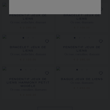
PENDENTIF JEUX DE
BRACELET JEUX DE
LIENS
LIENS
Or rose, malachite, diamant
Or rose, diamants
€ 2 280,00
€ 7 100,00
BRACELET JEUX DE
PENDENTIF JEUX DE
LIENS
LIENS
Or rose, malachite, diamant
Or rose, cornaline, diamant
€ 2 130,00
€ 2 280,00
PENDENTIF JEUX DE
BAGUE JEUX DE LIENS
Or rose, diamants
LIENS HARMONY PETIT
MODÈLE
€ 7 250,00
Or rose, cornaline, diamants
€ 2 900,00