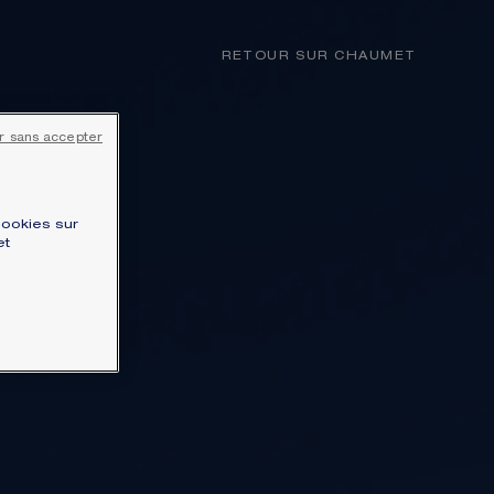
MON PANIER
(0)
RETOUR SUR CHAUMET
VOTRE PANIER EST VIDE
r sans accepter
Commandez dès maintenant
cookies sur
LIVRAISON ET RETOUR OFFERTS
et
Vous recevrez votre commande dans un
délai indicatif de 3 à 5 jours ouvrables.
NOTRE SERVICE CLIENT
Notre Service Client est joignable au +33
(0)1 44 77 26 26
PAIEMENT SÉCURISÉ
Nous acceptons les moyens de paiement
atiques.
suivants : CB, Visa, Mastercard, American
Express, Union Pay, PayPal, Apple Pay,
Alma