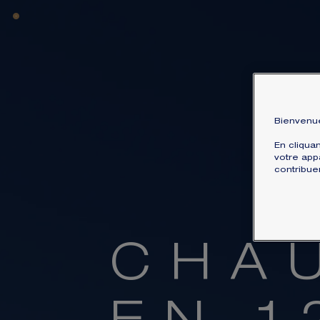
Bienvenue
En cliqua
votre appa
contribue
C
H
A
Plongez 