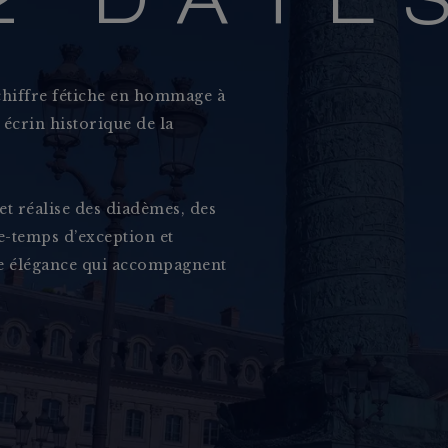
2
D
A
T
E
 chiffre fétiche en hommage à
écrin historique de la
et réalise des diadèmes, des
de-temps d’exception et
Grâce et Caractère
ne élégance qui accompagnent
Notre Mais