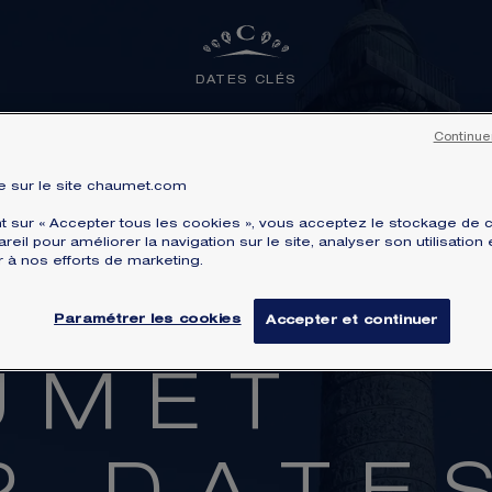
DATES CLÉS
Continue
 sur le site chaumet.com
nt sur « Accepter tous les cookies », vous acceptez le stockage de 
reil pour améliorer la navigation sur le site, analyser son utilisation 
r à nos efforts de marketing.
Paramétrer les cookies
Accepter et continuer
À DÉCOUVRIR AUSSI
U
M
E
T
dans l’univers de la Maison et de nos collections emblém