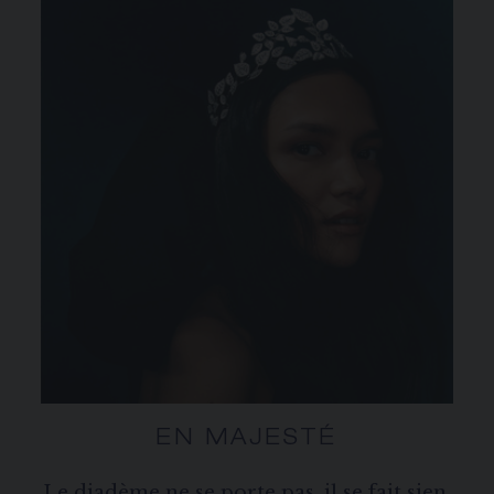
EN MAJESTÉ
Le diadème ne se porte pas, il se fait sien.