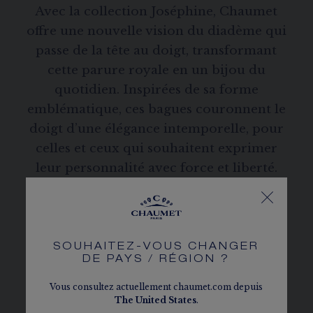
Avec la collection Joséphine, Chaumet
offre une nouvelle vision du diadème qui
passe de la tête au doigt, transformant
cette parure royale en un bijou du
quotidien. Inspirées de sa forme
emblématique, ces bagues couronnent le
doigt d’une élégance intemporelle, pour
celles et ceux qui souhaitent exprimer
leur personnalité avec force et liberté.
LES CRÉATIONS JOSÉPHINE
SOUHAITEZ-VOUS CHANGER
DE PAYS / RÉGION ?
Vous consultez actuellement chaumet.com depuis
The
United States
.