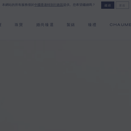
本網站的所有服務僅於
中國香港特別行政區
提供。您希望繼續嗎？
繼續
更改
寶
珠寶
婚尚臻選
製錶
臻禮
CHAUM