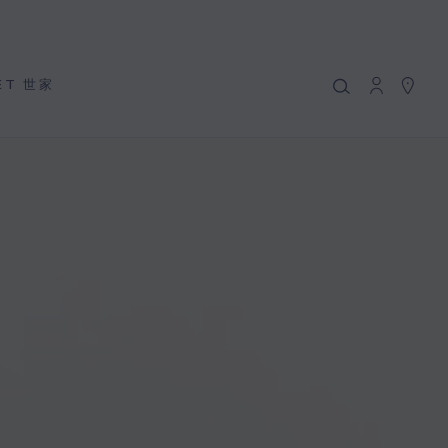
MY CART
(0)
隱藏價格
ET 世家
YOUR CART IS EMPTY
Shop now