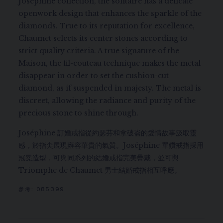
Joséphine collection, the solitaire has a delicate
openwork design that enhances the sparkle of the
diamonds. True to its reputation for excellence,
Chaumet selects its center stones according to
strict quality criteria. A true signature of the
Maison, the fil-couteau technique makes the metal
disappear in order to set the cushion-cut
diamond, as if suspended in majesty. The metal is
discreet, allowing the radiance and purity of the
precious stone to shine through.
Joséphine 訂婚戒指從約瑟芬和拿破崙的愛情故事汲取靈
感，於指尖展現雍容華貴的氣質。Joséphine 單鑽戒指採用
冠冕造型，可與同系列的結婚戒指完美疊戴，並可與
Triomphe de Chaumet 男士結婚戒指相互呼應。
參考:
085399