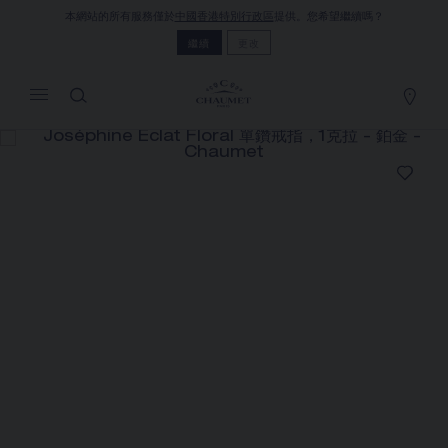
本網站的所有服務僅於
中國香港特別行政區
提供。您希望繼續嗎？
MY CART
(0)
繼續
更改
隱藏價格
YOUR CART IS EMPTY
Shop now
JOSÉPHINE ÉCLAT FLORAL 單鑽戒
指，1克拉
REFERENCE:085399
價格根據要求
Chaumet 特別提供此遠端銷售服務，您可以聯繫銷售顧
問，在家訂購和收取您的CHAUMET珠寶作品
選擇您的居住地以獲得相應的信息：