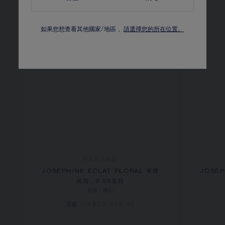
如果您想查看其他國家/地區，
請選擇您的所在位置。
0.50 克拉起
JOSÉPHINE ÉCLAT FLORAL 單鑽
JOSÉP
戒指，0.50克拉
鉑金，鑽石
元起
HK$73,600.00