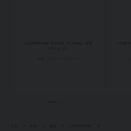
JOSÉPHINE ÉCLAT FLORAL 吊墜
JOSÉP
18K白金，鑽石
元起
HK$203,000.00
主頁
珠寶
系列
JOSÉPHINE