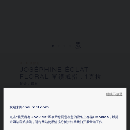
0.50 克拉起
JOSÉPHINE ÉCLAT
FLORAL 單鑽戒指，1克拉
鉑金，鑽石
價格根據要求
继续不接受
Joséphine Éclat Floral 鉑金單鑽戒指，鑲嵌1
欢迎来到chaumet.com
顆重約1克拉的枕形切割鑽石和鋪鑲明亮式切割鑽
点击“接受所有Cookies”即表示您同意在您的设备上存储Cookies，以提
石。
升网站导航功能，进行网站使用情况分析并协助我们开展营销工作。
瞭解更多