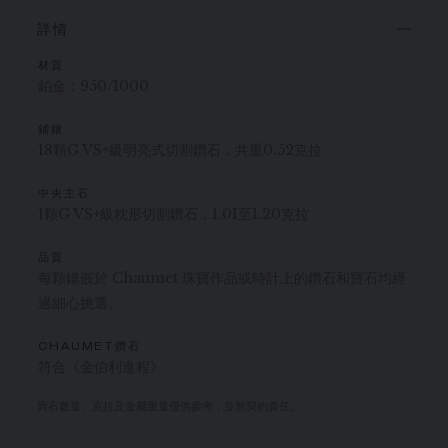
詳情
材質
鉑金：950/1000
鋪鑲
18顆G VS+級明亮式切割鑽石，共重0.52克拉
中央主石
1顆G VS+級枕形切割鑽石，1.01至1.20克拉
品質
每顆鑲嵌於 Chaumet 珠寶作品或時計上的鑽石和寶石均經
過細心挑選。
CHAUMET鑽石
符合《金伯利進程》
寶石數量、克拉及金屬重量僅供參考，並無契約責任。