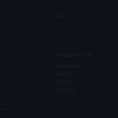
預約
CHAUMET 世家
240年歷史底蘊
我們的承諾
誠徵工作伙伴
芳登廣場12號
809