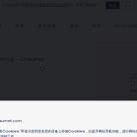
本網站的所有服務僅於
中國香港特別行政區
提供。您希望繼續嗎？
繼續
更改
寶
珠寶
婚尚臻選
製錶
臻禮
CHAUM
J
D
18
H
價格
Jo
umet.com
顆
有Cookies”即表示您同意在您的设备上存储Cookies，以提升网站导航功能，进行网
瞭解
展营销工作。