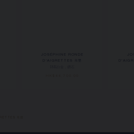
JOSÉPHINE RONDE
JO
D'AIGRETTES 吊墜
D'AIG
18K白金，鑽石
HK$44,700.00
GRETTES 耳環