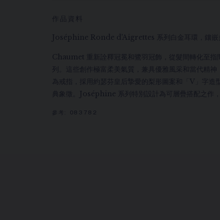
作品資料
Joséphine Ronde d'Aigrettes 系列白金耳
Chaumet 重新詮釋冠冕和鷺羽冠飾，從髮間轉化至指間，
列。這些創作極富柔美氣質，兼具優雅風采和當代精神
為戒指，採用約瑟芬皇后摯愛的梨形圖案和「V」字造
典象徵。Joséphine 系列特別設計為可層疊搭配之
參考:
083782