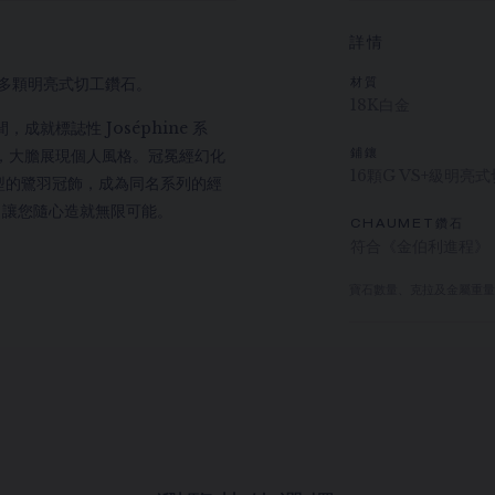
詳情
環，鑲嵌多顆明亮式切工鑽石。
材質
18K白金
成就標誌性 Joséphine 系
，大膽展現個人風格。冠冕經幻化
鋪鑲
16顆G VS+級明亮
型的鷺羽冠飾，成為同名系列的經
作，讓您隨心造就無限可能。
CHAUMET鑽石
符合《金伯利進程》
寶石數量、克拉及金屬重