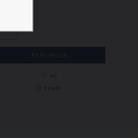
鑽石
海藍寶石, 鑽石
透過電話/郵件訂購
預約
需要協助？