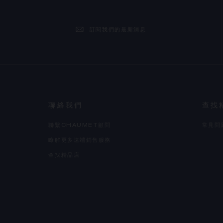
訂閱我們的最新消息
聯絡我們
查找
聯繫CHAUMET顧問
常見問
瞭解更多遠端銷售服務
查找精品店