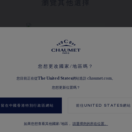
瀏覽其他選擇
您想更改國家/地區嗎？
您目前正在從
The
United States
網站造訪 chaumet.com。
您想更新位置嗎？
留在中國香港特別行政區網站
前往
UNITED STATES
網站
JOSÉPHINE RONDE
D'AIGRETTES 耳環
如果您想查看其他國家/地區，
請選擇您的所在位置。
18K白金，海藍寶石，鑽石