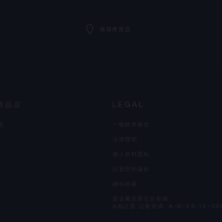
搜尋專賣店
精品店
LEGAL
題
一般銷售條款
法律聲明
個人資料隱私
設置您的偏好
網站地圖
貴金屬及寶石交易商
A類註冊 註冊號碼: A-B-23-12-03