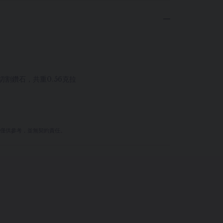
式切割鑽石，共重0.56克拉
量僅供參考，並無契約責任。