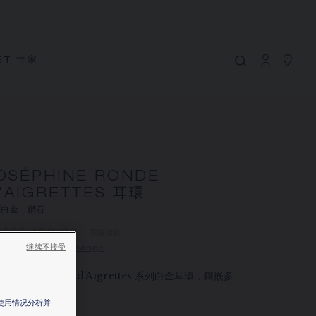
MY CART
(0)
隱藏價格
ET 世家
YOUR CART IS EMPTY
Shop now
JOSÉPHINE RONDE D'AIGRETTES
耳環
REFERENCE:083782
HK$56,100.00
OSÉPHINE RONDE
'AIGRETTES 耳環
Chaumet 特別提供此遠端銷售服務，您可以聯繫銷售顧
K白金，鑽石
問，在家訂購和收取您的CHAUMET珠寶作品
K$56,100.00
隱藏價格
继续不接受
 Hong-Kong -
Change
選擇您的居住地以獲得相應的信息：
séphine Ronde d'Aigrettes 系列白金耳環，鑲嵌多
明亮式切工鑽石。
站使用情况分析并
更多