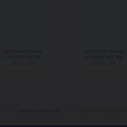
JOSÉPHINE RONDE
JOSÉPHINE RONDE
D'AIGRETTES 耳環
D'AIGRETTES 項鏈
18K白金，鑽石
18K白金，鑽石
HK$63,900.00
HK$57,400.00
E
RONDE D'AIGRETTES
JOSÉPHINE RONDE D'AI