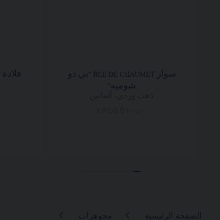
سوار BEE DE CHAUMET "بي دو
شوميه"
ذهب وردي، ألماس
KWD٥,٥١٠٫٠٠
الصفحة الرئيسية
مجوهرات