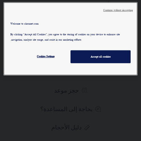
سوار Bee de Chaumet "بي دو
Continue without Accepting
شوميه" من الذهب الوردي.
Welcome to chaumet.com
لمعرفة المزيد
By clicking “Accept All Cookies”, you agree to the storing of cookies on your device to enhance site
navigation, analyze site usage, and assist in our marketing efforts.
المادة الرئيسية
Cookies Settings
Accept all cookies
الطلب عبر الهاتف/ البريد
حجز موعد
بحاجة إلى المساعدة؟
دليل الأحجام