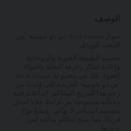
الوصف
سوار Bee de Chaumet "بي دو شوميه" من
الذهب الوردي.
تجسيد الطبيعة الحيوية والروحانية
وإعادة ابتكار زخرفة النحلة واحتواء
الضوء. تلك هي مجموعة Bee de Chaumet
"بي دو شوميه" الفريدة التي وُلدت من
رحم هذا المزيج المتناغم. إبداعات فنية
وجذّابة مستوحاة من ترابط خلايا النحل
بتصميم انسيابي لا نهائي. وتشعّ نورًا
فريدًا، مما يمنح إطلالة متألقة لمن
يرتديها.