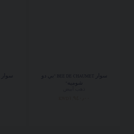
سوار BEE DE CHAUMET "بي دو
شوميه"
ذهب أبيض
KWD١,٩٤٠٫٠٠