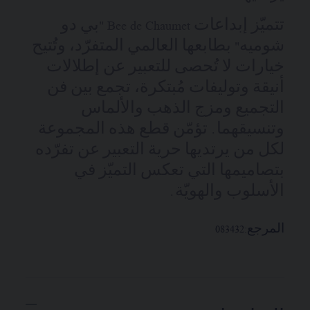
تتميّز إبداعات Bee de Chaumet "بي دو
شوميه" بطابعها العالمي المتفرّد، وتُتيح
خيارات لا تُحصى للتعبير عن إطلالات
أنيقة وتوليفات مُبتكرة، تجمع بين فن
التجميع ومزج الذهب والألماس
وتنسيقهما. تؤمّن قطع هذه المجموعة
لكل من يرتديها حرية التعبير عن تفرّده
بتصاميمها التي تعكس التميّز في
الأسلوب والهويّة.
المرجع:
083432