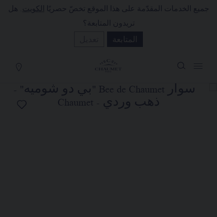
جميع الخدمات المقدّمة على هذا الموقع تخصّ حصريًا
الكويت
. هل
لة التسوق
(0)
تريدون المتابعة؟
إخفاء السعر
المتابعة
تعديل
YOUR CART IS EMPTY
Shop now
سوار BEE DE CHAUMET "بي دو
شوميه"
REFERENCE:083432
KWD١,٨٢٠٫٠٠
تضع الدار تحت تصرفكم خدمتها للبيع عن
بُعد ليتسنى لكم الاتصال بمستشاريها