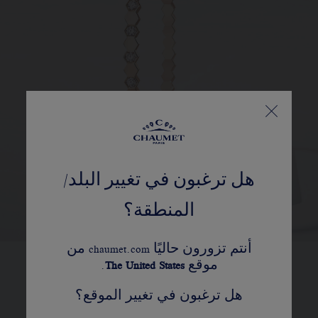
هل ترغبون في تغيير البلد/
المنطقة؟
أنتم تزورون حاليًا chaumet.com من
موقع
United States
The
.
تستقر كل أحجار ألماس مجموعة Bee de
هل ترغبون في تغيير الموقع؟
Chaumet « بي دو شوميه » في أطر