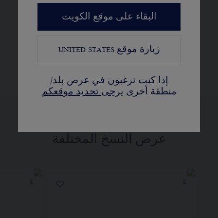
سداسية النقاط لتحاكي شكل قرص
البقاء على موقع الكويت
العسل
زيارة موقع
UNITED STATES
اكتشفوا
إذا كنت ترغبون في عرض بلد/
منطقة أخرى
يرجى تحديد موقعكم
عرض النسخ المختلفة