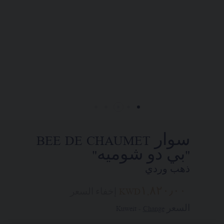
التجاريين. وذلك في إطار السعي إلى
تقديم طلب واستلام قطعة مجوهرات
Chaumet "شوميه" الخاصة بكم في المنزل.
اختاروا عنوان محلّ إقامتكم للحصول
على المعلومات المناسبة:
سوار BEE DE CHAUMET
"بي دو شوميه"
ذهب وردي
KWD١,٨٢٠٫٠٠
إخفاء السعر
السعر Kuweit -
Change