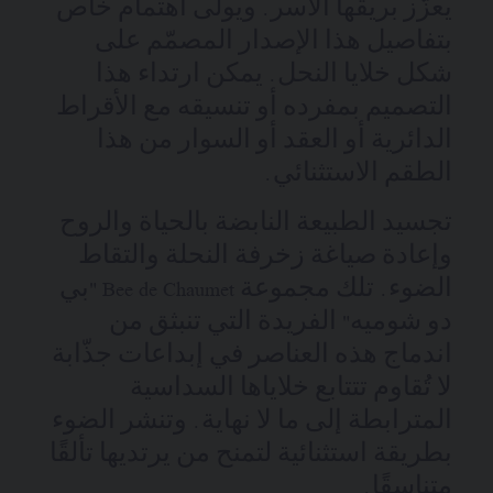
يعزّز بريقها الآسر. ويولَى اهتمام خاص
بتفاصيل هذا الإصدار المصمّم على
شكل خلايا النحل. يمكن ارتداء هذا
التصميم بمفرده أو تنسيقه مع الأقراط
الدائرية أو العقد أو السوار من هذا
الطقم الاستثنائي.
تجسيد الطبيعة النابضة بالحياة والروح
وإعادة صياغة زخرفة النحلة والتقاط
الضوء. تلك مجموعة Bee de Chaumet "بي
دو شوميه" الفريدة التي تنبثق من
اندماج هذه العناصر في إبداعات جذّابة
لا تُقاوم تتتابع خلاياها السداسية
المترابطة إلى ما لا نهاية. وتنشر الضوء
بطريقة استثنائية لتمنح من يرتديها تألقًا
متناسقًا.