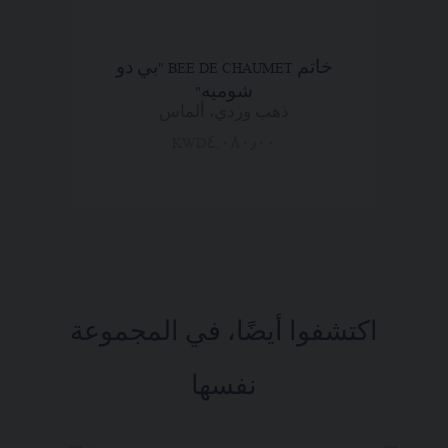
خاتم BEE DE CHAUMET "بي دو
شوميه"
ذهب وردي، ألماس
KWD٤,٠٨٠٫٠٠
اكتشفوا أيضًا، في المجموعة
نفسها