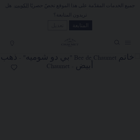
جميع الخدمات المقدّمة على هذا الموقع تخصّ حصريًا
الكويت
. هل
لة التسوق
(0)
تريدون المتابعة؟
إخفاء السعر
المتابعة
تعديل
YOUR CART IS EMPTY
Shop now
خاتم BEE DE CHAUMET "بي دو
شوميه"
REFERENCE:085730
KWD٤,٣٢٠٫٠٠
تضع الدار تحت تصرفكم خدمتها للبيع عن
بُعد ليتسنى لكم الاتصال بمستشاريها