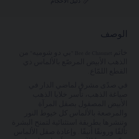
دليل الأحجام
الوصف
خاتم Bee de Chaumet "بي دو شوميه" من
الذهب الأبيض المرصّع بالألماس ذي
القطع اللمّاع.
في صدًى مشرقٍ لماضي الدار في
صياغة الذهب، تأسر خلايا الذهب
الأبيض المصقول بصقل المرآة
والمرصعة بالألماس كل خيوط النور
وتنشرها بطريقة استثنائية لتمنح البشرة
تألقًا ورونقًا أنيقًا. وإعادة صقل الألماس