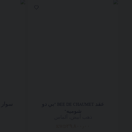
عقد BEE DE CHAUMET "بي دو
شوميه"
ذهب أبيض، ألماس
KWD٢٩,٨٠٠٫٠٠