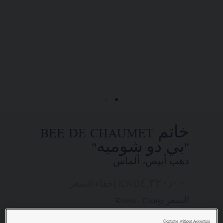
التجاريين. وذلك في إطار السعي إلى
تقديم طلب واستلام قطعة مجوهرات
Chaumet "شوميه" الخاصة بكم في المنزل.
اختاروا عنوان محلّ إقامتكم للحصول
على المعلومات المناسبة:
خاتم BEE DE CHAUMET
"بي دو شوميه"
ذهب أبيض، ألماس
KWD٤,٣٢٠٫٠٠
إخفاء السعر
السعر Kuweit -
Change
Continue without Accepting