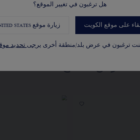
هل ترغبون في تغيير الموقع؟
بقاء على موقع الكويت
زيارة موقع
NITED STATES
كنت ترغبون في عرض بلد/منطقة أخرى
يرجى تحديد موق
عرض النسخ المختلفة