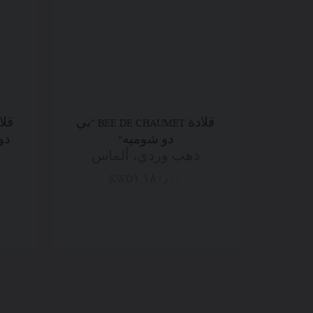
قلادة BEE DE CHAUMET "بي
دو شوميه"
دو
ذهب وردي، ألماس
KWD١,١٨٠٫٠٠