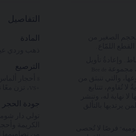
التفاصيل
 شوميه" بالحجم الصغير من
المادة
لقطع اللمّاع.
ذهب وردي عيار 18 قير
اط. وإعادةُ تأويل
الترصيع
لزخرفة النحلة. واحتضانٌ للضوء. تلك مجموعة Bee de
 نوعها، والتي تنبثق من
لا تُقاوم، تتتابع
+VS، تزن معًا 0.16 قيراط
 لا نهاية له، وتنشر
جودة الحجر ا
ن يرتديها بالتألق
تولي دار شوميه 
الكريمة وأحجا
Bee de Ch "بي دو شوميه" فرصًا لا تُحصى
من تصاميمها ا