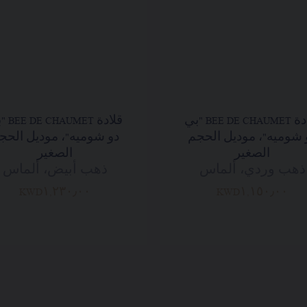
قلادة BEE DE CHAUMET "بي
قلادة UMET
 شوميه"، موديل الحجم
دو شوميه"، موديل الحج
الصغير
الصغير
ذهب وردي، ألماس
ذهب أبيض، ألماس
KWD١,٢٣٠٫٠٠
KWD١,١٥٠٫٠٠