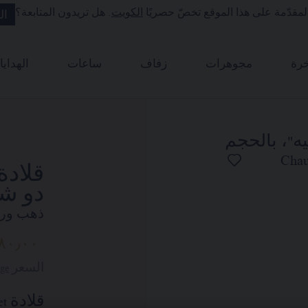
مقدّمة على هذا الموقع تخصّ حصريًا
الكويت
. هل تريدون المتابعة؟
ال
رة
مجوهرات
زفاف
ساعات
الهدايا
دو شو
ذهب ورد
٨٠٫٠٠
السعر Kuweit -
ge