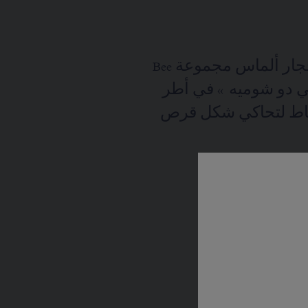
تستقر كل أحجار ألماس مجموعة Bee
de Ch « بي دو شوميه » في أطر
اط لتحاكي شكل قرص