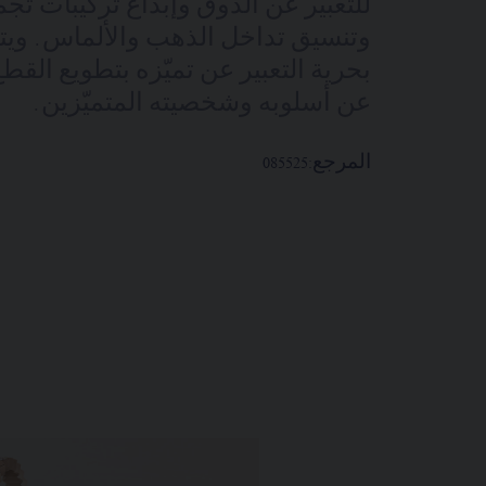
للتعبير عن الذوق وإبداع تركيبات تج
وتنسيق تداخل الذهب والألماس. ويتمت
بحرية التعبير عن تميّزه بتطويع ا
عن أسلوبه وشخصيته المتميّزين.
المرجع:
085525