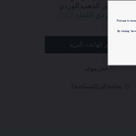
تضع الدار تحت تصرفكم خدمتها للبيع عن
 الصغير من الذهب الوردي
بُعد ليتسنى لكم الاتصال بمستشاريها
 بالألماس ذي القطع اللمّاع.
التجاريين. وذلك في إطار السعي إلى
Welcome to chau
لمزيد
تقديم طلب واستلام قطعة مجوهرات
By clicking “Acce
Chaumet "شوميه" الخاصة بكم في المنزل.
الطلب عبر الهاتف/ البريد
اختاروا عنوان محلّ إقامتكم للحصول
على المعلومات المناسبة:
حجز موعد
بحاجة إلى المساعدة؟