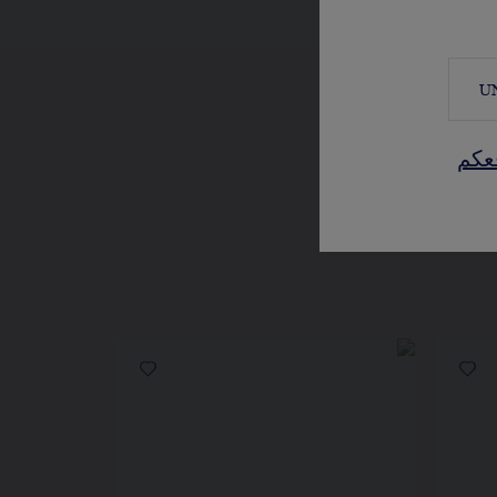
U
عكم