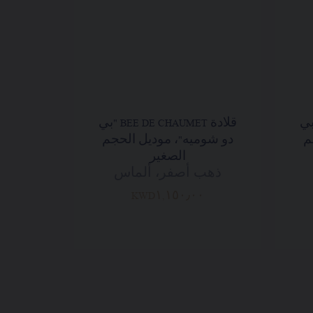
BEE DE CHA "بي
قلادة BEE DE CHAUMET "بي
م
دو شوميه"، موديل الحجم
الصغير
ذهب أصفر، ألماس
KWD١,١٥٠٫٠٠