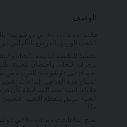
الوصف
قلادة Bee de Chaumet "بي دو
الذهب الوردي المرصّع بالألماس ذي ا
تجسيدٌ للطبيعة النابضة بالحياة والنش
Chaumet "بي دو شوميه" الفريدة من
اندماج هذه العناصر. إبداعاتٌ تصويريةٌ 
خلاياها السداسية المترابطة كأن دربها
الضوء ببريق منقطع النظير، فتسمح لم
معًا.
تمنح إبداعات aumet