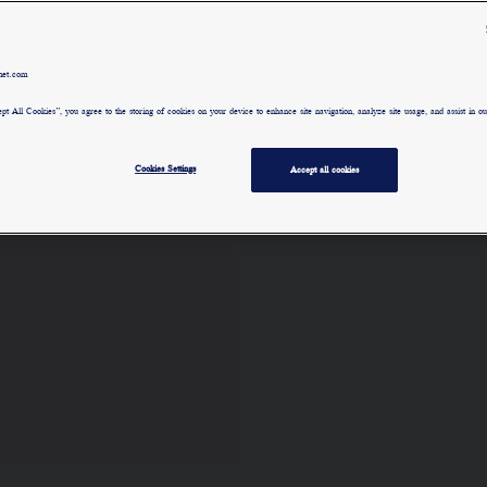
بالحجم
المرصّع
met.com
لمعرفة ا
pt All Cookies”, you agree to the storing of cookies on your device to enhance site navigation, analyze site usage, and assist in our
Cookies Settings
Accept all cookies