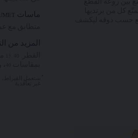
مع بين روعة القطع
ّع كل من يرتديها
ماسات CHAUMET 'شوميه'
لقطع حسب ذوقه ليكشف
متطابق مع عمل
المزيد من ال
الق
بمقاسات 40، و45، و50 سم
ُستعمل القيراط، 
غير تعاقدية