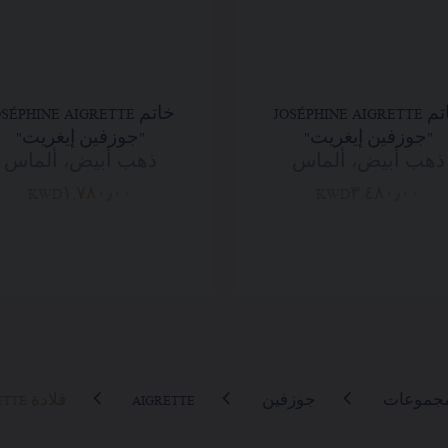
خاتم JOSÉPHINE AIGRETTE
خاتم SÉPHINE AIGRETTE
"جوزفين إيغريت"
"جوزفين إيغريت"
ذهب أبيض، ألماس
ذهب أبيض، ألماس
KWD١,٧٨٠٫٠٠
KWD٣,٤٨٠٫٠٠
مجموعات
جوزفين
AIGRETTE
قلادة JOSÉPHINE AIGRETTE "جوزفين إيغريت"