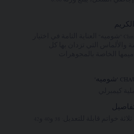
لكريم
تتوخى دار Chaumet "شوميه" العناية التامة في اختيار
ة والألماس التي تزدان بها كل
يمها الخاصة بالمجوهرات
ية كيمبرلي
تفاصيل
الطول: 42 سم ثلاثة خواتم قابلة للتعديل: 38 و40 و42