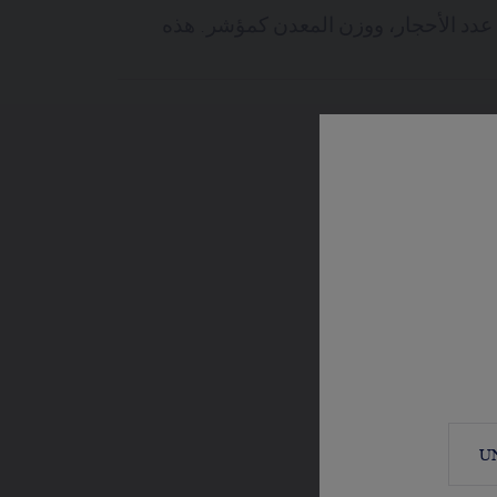
 عدد الأحجار، ووزن المعدن كمؤشر. هذه
U