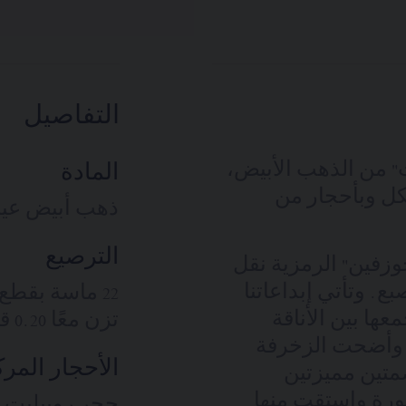
التفاصيل
"جوزفين إيغريت" من الذهب الأبيض،
المادة
كل وبأحجار من
ذهب أبيض عيار 18 قيرا
الترصيع
وميه في مجموعة Joséphine "جوزفين" الرمزية نقل
ع. وتأتي إبداعاتنا
معها بين الأناقة
تزن معًا 0.20 قيراط
ا، وأضحت الزخرفة
الأحجار المرك
 وزينة الشعر في شكل V بصمتين مميزتين
ورة واستقت منها