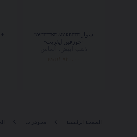
سوار JOSÉPHINE AIGRETTE
"جوزفين إيغريت"
ذهب أبيض، ألماس
KWD١,٧٢٠٫٠٠
الصفحة الرئيسية
مجوهرات
ال