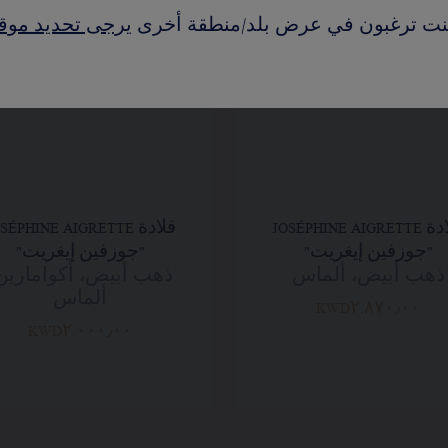
كنت ترغبون في عرض بلد/منطقة أخرى
يرجى تحديد موق
قلادة JOSÉPHINE AIGRETTE
قلادة SÉPHINE AIGRETTE
"جوزفين إيغريت"
"جوزفين إيغريت"
ذهب أبيض، ألماس
ذهب أبيض، أكوامارين
ألماس
KWD٢,٨٧٠٫٠٠
KWD٢,٠٠٠٫٠٠