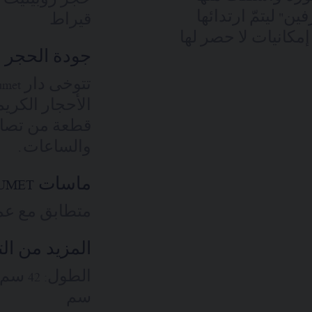
ت إبداعات Joséphine "جوزفين" ليتمّ ارتدائها
قيراط
 إمكانيات لا حصر لها
جودة الحجر ا
الأحجار الكريم
قطعة من تصام
والساعات.
ماسات CHAUMET 'شوميه'
متطابق مع عمل
المزيد من ال
سم