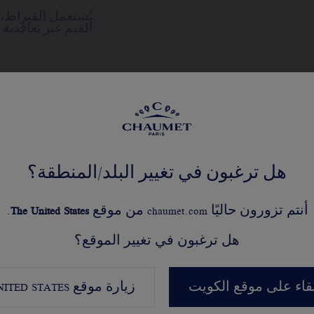
يُستعمل القيراط،
القيم غير تعاقدية
هل ترغبون في تغيير البلد/المنطقة؟
عرض النسخ المختلفة
أنتم تزورون حاليًا chaumet.com من موقع
United States
The
.
هل ترغبون في تغيير الموقع؟
بقاء على موقع الكويت
زيارة موقع
NITED STATES