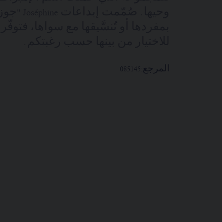
وحيها. صُمّم
بمفردها أو تُنسَّيقها مع سواها، فتوفّر
للاختيار من بينها حسب رغبتكم.
المرجع:
085145