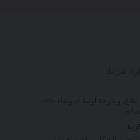
طًا
22 ماسة بقطع لمّاع، وبدرجة لونية G، ونقاء +VS،
زية
حجر روبيليت إجاصيّ الشكل، يبلغ وزنه 0.60