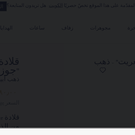
مقدّمة على هذا الموقع تخصّ حصريًا
الكويت
. هل تريدون المتابعة؟
ال
رة
مجوهرات
زفاف
ساعات
الهدايا
"جوزف
ذهب أبي
٨٠٫٠٠
السعر Kuweit -
ge
من الذ