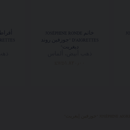
JO
خاتم JOSÉPHINE RONDE
D'AIGRETTES "جوزفين روند
ديغريت"
ذهب أبيض، ألماس
ذهب
٠
KWD١,٨٢٠٫٠٠