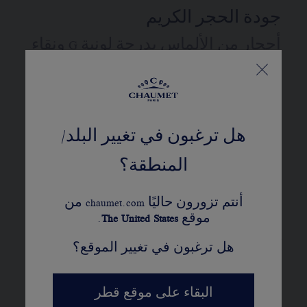
جودة الحجر الكريم
أحجار من الألماس بدرجة لونية G ونقاء
+VS
ماسات CHAUMET 'شوميه'
متطابق مع عملية كيمبرلي
هل ترغبون في تغيير البلد/
المنطقة؟
المزيد من التفاصيل
أربعة خواتم قابلة للتعديل بمقاسات 14،
أنتم تزورون حاليًا chaumet.com من
و15، و16، و17 سم.
موقع
United States
The
.
يُستعمل القيراط، عدد الأحجار، ووزن المعدن
هل ترغبون في تغيير الموقع؟
كمؤشر. هذه القيم غير تعاقدية
البقاء على موقع قطر