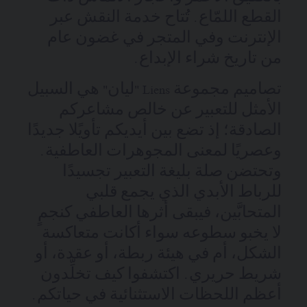
القطع اللمّاع. تُتاح خدمة النقش عبر
الإنترنت وفي المتجر في غضون عام
من تاريخ شراء الإبداع.
تصاميم مجموعة Liens "ليان" هي السبيل
الأمثل للتعبير عن خالص مشاعركم
الصادقة؛ إذ تضع بين أيديكم تأويًلا جديدًا
وعصريًا لمعنى المجوهرات العاطفية.
وتحتضن صلة بليغة التعبير تجسيدًا
للرباط الأبدي الذي يجمع قلبي
المتحابَّين، فيبقى أثرها العاطفي كنجمٍ
لا يخبو سطوعه سواء أكانت متعاكسة
الشكل، أم في هيئة ربطة، أو عقدة، أو
شريط حريري. اكتشفوا كيف تخلِّدون
أعظم اللحظات الاستثنائية في حياتكم.