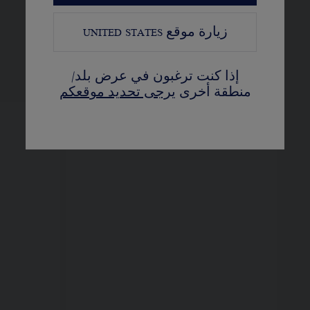
زيارة موقع
UNITED STATES
عرض النسخ المختلفة
إذا كنت ترغبون في عرض بلد/
منطقة أخرى
يرجى تحديد موقعكم