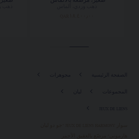
صغير، مرصّعة بالألماس
صغير، 
ذهب وردي، ألماس
ذهب و
QAR١٨,٤٠٠٫٠٠
الصفحة الرئيسية
مجوهرات
المجموعات
ليان
JEUX DE LIENS
سوار JEUX DE LIENS HARMONY "جو دو ليان
هارموني" مرصّع بالعقيق الأحمر