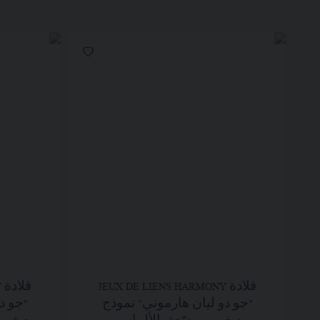
قلادة JEUX DE LIENS HARMONY
ق
"جو دو ليان هارموني" نموذج
"جو د