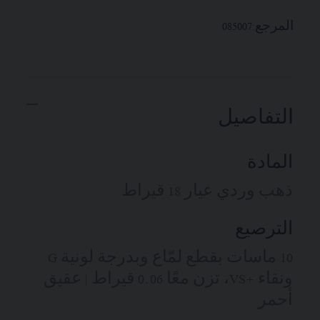
المرجع:
085007
التفاصيل
المادة
ذهب وردي عيار 18 قيراط
الترصيع
10 ماسات بقطع لمّاع وبدرجة لونية G
ونقاء +VS، تزن معًا 0.06 قيراط | عقيق
أحمر