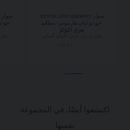
سوار JEUX DE LIENS HARMONY
س
"جو دو ليان هارموني" مطعّم
"جو د
بعرق اللؤلؤ
ذهب وردي، عرق اللؤلؤ، ألماس
ذهب 
QAR٨,٢٠٠٫٠٠
اكتشفوا أيضًا، في المجموعة
نفسها