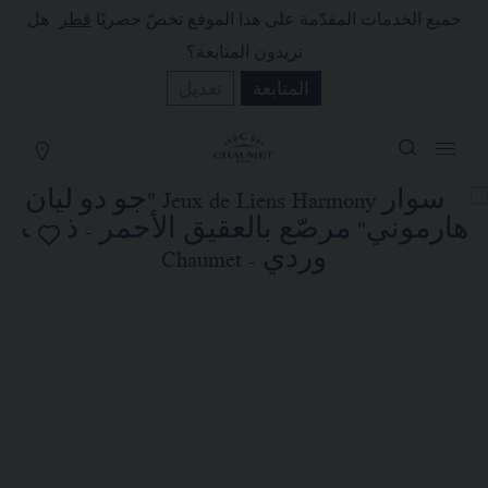
جميع الخدمات المقدّمة على هذا الموقع تخصّ حصريًا
قطر
. هل
لة التسوق
(0)
تريدون المتابعة؟
إخفاء السعر
المتابعة
تعديل
YOUR CART IS EMPTY
Shop now
سوار JEUX DE LIENS HARMONY
"جو دو ليان هارموني" مرصّع
بالعقيق الأحمر
REFERENCE:085007
QAR٩,٤٠٠٫٠٠