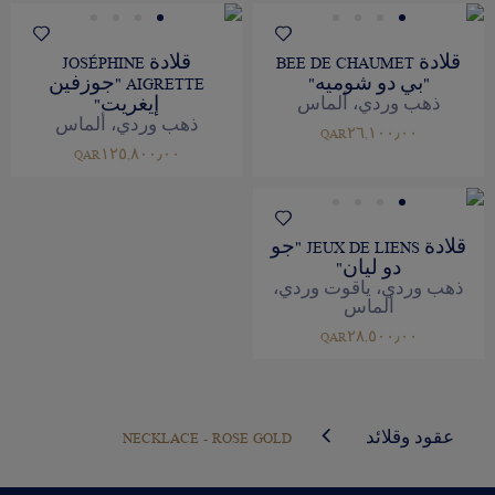
قلادة BEE DE CHAUMET
قلادة JOSÉPHINE
"بي دو شوميه"
AIGRETTE "جوزفين
إيغريت"
ذهب وردي، ألماس
ذهب وردي، ألماس
QAR٢٦,١٠٠٫٠٠
QAR١٢٥,٨٠٠٫٠٠
قلادة JEUX DE LIENS "جو
دو ليان"
ذهب وردي، ياقوت وردي،
ألماس
QAR٢٨,٥٠٠٫٠٠
عقود وقلائد
NECKLACE - ROSE GOLD