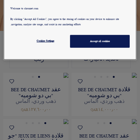
GOLD
Welcome to chaumet.com
By clicking “Accept All Cookies”, you agree to the storing of cookies on your device to enhance site
navigation, analyze site usage, and assist in our marketing efforts.
١١
منتجات
Cookies Settings
Accept all cookies
تحديد الخيارات
رتب
قلادة BEE DE CHAUMET
عقد BEE DE CHAUMET
"بي دو شوميه"
"بي دو شوميه"
ذهب وردي، ألماس
ذهب وردي، ألماس
QAR١٢٧,٦٠٠٫٠٠
QAR١٤,٠٠٠٫٠٠
عقد BEE DE CHAUMET
قلادة JEUX DE LIENS "جو