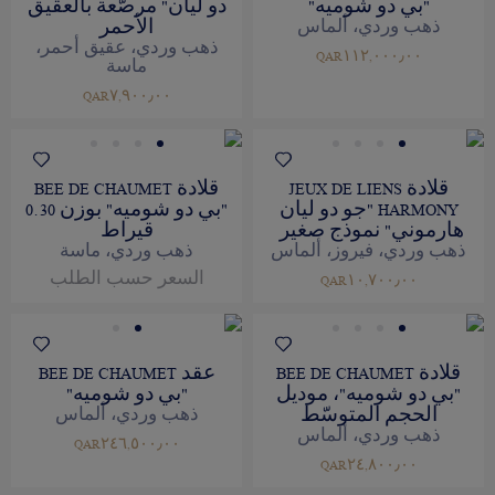
"بي دو شوميه"
دو ليان" مرصّعة بالعقيق
الأحمر
ذهب وردي، ألماس
ذهب وردي، عقيق أحمر،
QAR١١٢,٠٠٠٫٠٠
ماسة
QAR٧,٩٠٠٫٠٠
قلادة JEUX DE LIENS
قلادة BEE DE CHAUMET
HARMONY "جو دو ليان
"بي دو شوميه" بوزن 0.30
هارموني" نموذج صغير
قيراط
ذهب وردي، فيروز، ألماس
ذهب وردي، ماسة
السعر حسب الطلب
QAR١٠,٧٠٠٫٠٠
قلادة BEE DE CHAUMET
عقد BEE DE CHAUMET
"بي دو شوميه"، موديل
"بي دو شوميه"
الحجم المتوسّط
ذهب وردي، ألماس
ذهب وردي، ألماس
QAR٢٤٦,٥٠٠٫٠٠
QAR٢٤,٨٠٠٫٠٠