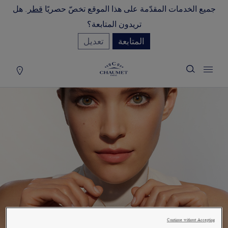
جميع الخدمات المقدّمة على هذا الموقع تخصّ حصريًا
قطر
. هل
لة التسوق
(0)
تريدون المتابعة؟
إخفاء السعر
المتابعة
تعديل
YOUR CART IS EMPTY
Shop now
NECKLACE - ROSE
Continue without Accepting