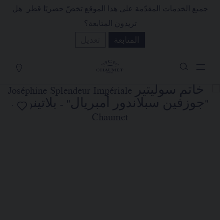
جميع الخدمات المقدّمة على هذا الموقع تخصّ حصريًا
قطر
. هل
لة التسوق
(0)
تريدون المتابعة؟
إخفاء السعر
المتابعة
تعديل
YOUR CART IS EMPTY
Shop now
خاتم سوليتير JOSÉPHINE
SPLENDEUR IMPÉRIALE "جوزفين
سبلاندور أمبريال"
REFERENCE:083872
السعر حسب الطلب