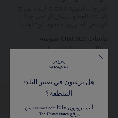
الدرجات اللونية D-E-F-G، النقاء من IF
إلى VS، القطع "ممتاز" أو "جيد جدًا"،
الوميض الفلوري "معدوم" أو "باهت"
ماسات CHAUMET 'شوميه'
متطابق مع عملية كيمبرلي
يُستعمل القيراط، عدد الأحجار، ووزن المعدن
كمؤشر. هذه القيم غير تعاقدية
هل ترغبون في تغيير البلد/
المنطقة؟
أنتم تزورون حاليًا chaumet.com من
موقع
United States
The
.