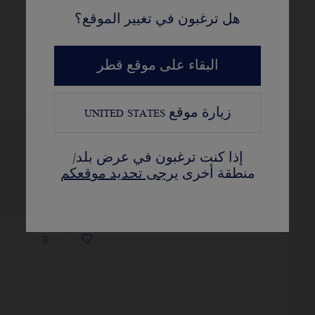
ماسات CHAUMET "شوميه"
هل ترغبون في تغيير الموقع؟
البقاء على موقع قطر
زيارة موقع
UNITED STATES
إذا كنت ترغبون في عرض بلد/
منطقة أخرى
يرجى تحديد موقعكم
عرض النسخ المختلفة