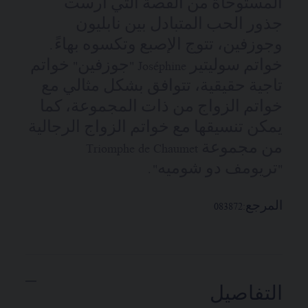
المستوحاة من القصة التي أرست
جذور الحب المتبادل بين نابليون
وجوزفين، تتوج الإصبع وتكسوه بهاءً.
خواتم سوليتير Joséphine "جوزفين" خواتم
تاجية حقيقية، تتوافق بشكل مثالي مع
خواتم الزواج من ذات المجموعة، كما
يمكن تنسيقها مع خواتم الزواج الرجالية
من مجموعة Triomphe de Chaumet
"تريومف دو شوميه".
المرجع:
083872
التفاصيل