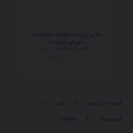
خاتم زواج JOSÉPHINE AIGRETTE
"جوزفين إيغريت"
بلاتينوم، ألماس، 2.3 مم
QAR١٦,٣٠٠٫٠٠
الصفحة الرئيسية
زفاف
المجموعات
JOSÉPHINE