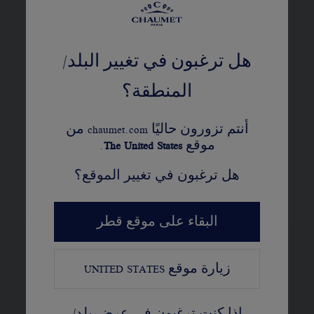
هل ترغبون في تغيير البلد/
آلية الحركة والخلفية
المنطقة؟
أنتم تزورون حاليًا chaumet.com من
موقع
United States
The
.
السوار والمشبك
هل ترغبون في تغيير الموقع؟
البقاء على موقع قطر
زيارة موقع
UNITED STATES
عرض النسخ المختلفة