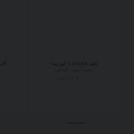
عقد LAURIER "لورييه"
أقراط RIER
ذهب أبيض، ألماس
QAR٤٠٢,٩٠٠٫٠٠