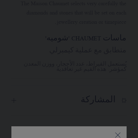
The Maison Chaumet selects very carefully the
diamonds and stones that will be set on each
jewellery creation or timepiece.
ماسات CHAUMET 'شوميه'
متطابق مع عملية كيمبرلي
يُستعمل القيراط، عدد الأحجار، ووزن المعدن
كمؤشر. هذه القيم غير تعاقدية
المشاركة
الميناء والعقارب