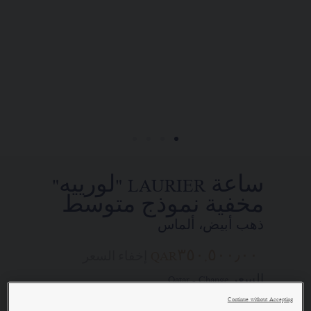
بُعد ليتسنى لكم الاتصال بمستشاريها
التجاريين. وذلك في إطار السعي إلى
تقديم طلب واستلام قطعة مجوهرات
Chaumet "شوميه" الخاصة بكم في المنزل.
اختاروا عنوان محلّ إقامتكم للحصول
على المعلومات المناسبة:
ساعة LAURIER "لورييه"
مخفية نموذج متوسط
ذهب أبيض، ألماس
QAR٣٥٠,٥٠٠٫٠٠
إخفاء السعر
السعر Qatar -
Change
Continue without Accepting