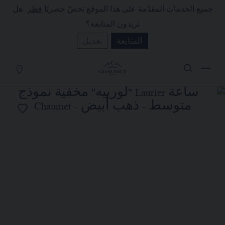
جميع الخدمات المقدّمة على هذا الموقع تخصّ حصريًا
قطر
. هل
لة التسوق
(0)
تريدون المتابعة؟
إخفاء السعر
المتابعة
تعديل
YOUR CART IS EMPTY
Shop now
ساعة LAURIER "لورييه" مخفية
نموذج متوسط
REFERENCE:W83798
QAR٣٥٠,٥٠٠٫٠٠
تضع الدار تحت تصرفكم خدمتها للبيع عن