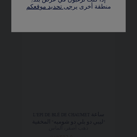
إذا كنت ترغبون في عرض بلد/
منطقة أخرى
يرجى تحديد موقعكم
ساعة L'EPI DE BLÉ DE CHAUMET
"ليبي دو بلي دو شوميه" المخفية
ذهب أصفر، ألماس