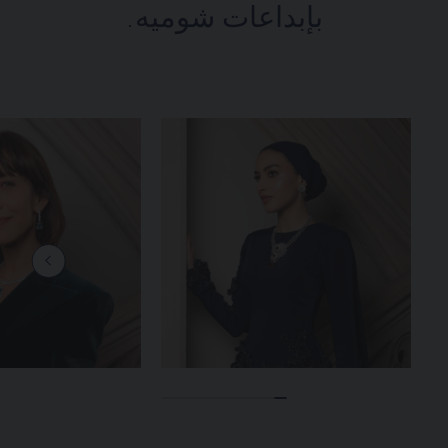
بإبداعات شوميه.