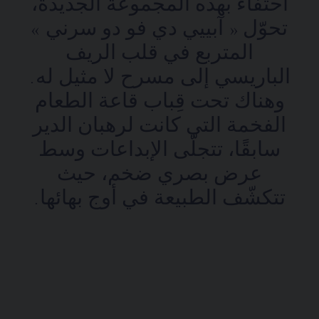
احتفاءً بهذه المجموعة الجديدة،
تحوّل « آبييي دي فو دو سرني »
المتربع في قلب الريف
الباريسي إلى مسرح لا مثيل له.
وهناك تحت قِباب قاعة الطعام
الفخمة التي كانت لرهبان الدير
سابقًا، تتجلّى الإبداعات وسط
عرض بصري ضخم، حيث
تتكشّف الطبيعة في أوج بهائها.