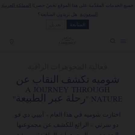
جميع الخدمات المقدّمة على هذا الموقع تخصّ حصريًا
المملكة العربية
لة التسوق
(0)
السعودية
. هل تريدون المتابعة؟
إخفاء السعر
المتابعة
تعديل
YOUR CART IS EMPTY
Shop now
فعالية المجوهرات الراقية
شوميه تكشف النقاب عن
A JOURNEY THROUGH
NATURE "رحلة عبر الطبيعة"
اختارت شوميه في هذا العام « آبييي دي فو
دو سرني » الرائع للكشف عن مجموعتها