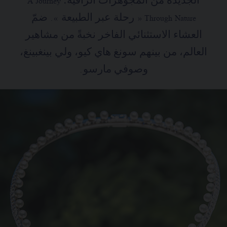
الجديدة من المجوهرات الراقية؛ A Journey
Through Nature « رحلة عبر الطبيعة ». ضمّ
العشاء الاستثنائي الفاخر نخبةً من مشاهير
العالم، من بينهم سونغ هاي كيو، ولي بينغبينغ،
وصوفي مارسو.