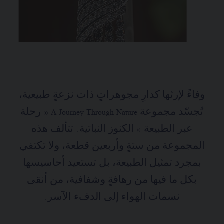
وفاءً لإرثها كدارِ مجوهراتٍ ذات نزعةٍ طبيعية،
تُجسّد مجموعة A Journey Through Nature « رحلة
عبر الطبيعة » الكنوز النباتية. تتألف هذه
المجموعة من ستةٍ وأربعين قطعة، ولا تكتفي
بمجرد تمثيل الطبيعة، بل تستعيد أحاسيسها
بكل ما فيها من رهافةٍ وشفافية، من أنقى
نسمات الهواء إلى الدفء الآسر.