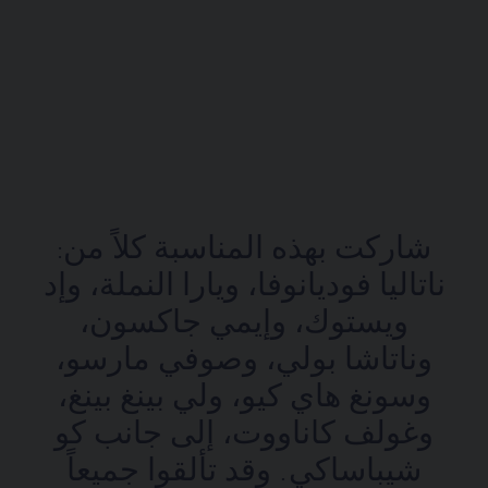
شاركت بهذه المناسبة كلاً من:
ناتاليا فوديانوفا، ويارا النملة، وإد
ويستوك، وإيمي جاكسون،
وناتاشا بولي، وصوفي مارسو،
وسونغ هاي كيو، ولي بينغ بينغ،
وغولف كاناووت، إلى جانب كو
شيباساكي. وقد تألقوا جميعاً