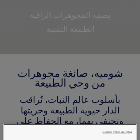
بصمة المجوهرات الراقية
الطبيعة الثمينة
شوميه، صائغة مجوهرات
من وحي الطبيعة
بأسلوب عالم النبات، تُراقب
الدار حيوية الطبيعة وحريتها
وتحتفي بهما، مع الحفاظ على
كنوزها وجمالها.
Continue without Accepting