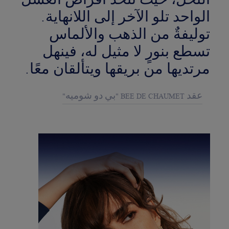
النحل، حيث تتّحد أقراص العسل
الواحد تلو الآخر إلى اللانهاية.
توليفةٌ من الذهب والألماس
تسطع بنورٍ لا مثيل له، فينهل
مرتديها من بريقها ويتألقان معًا.
عقد BEE DE CHAUMET "بي دو شوميه"