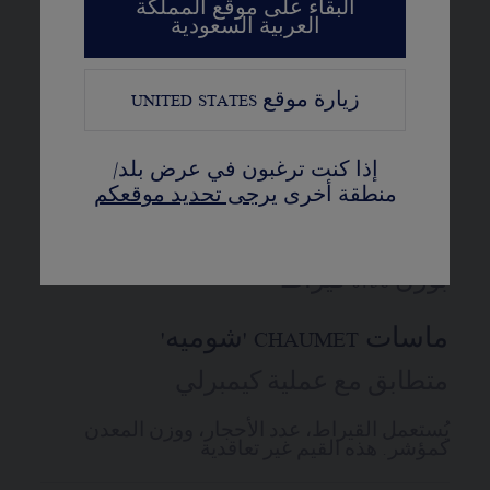
المادة
البقاء على موقع المملكة
العربية السعودية
فولاذ، مع إطار مُرصَّع بـ 24 حجر ألماس
بقطع لمّاع (0.49 قيراط) ومُزيَّن بـ 3
زيارة موقع
UNITED STATES
أزهار منحوتة ومرصّعة بـ 19 حجر
ألماس بقطع لمّاع (0.06 قيراط)
إذا كنت ترغبون في عرض بلد/
منطقة أخرى
يرجى تحديد موقعكم
الترصيع
44 حجر ألماس فئة G +VSبقطع لمّاع
بوزن 0.56 قيراط
ماسات CHAUMET 'شوميه'
متطابق مع عملية كيمبرلي
يُستعمل القيراط، عدد الأحجار، ووزن المعدن
كمؤشر. هذه القيم غير تعاقدية