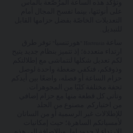
وتؤكد هذه الساعة المرُصّعة بالماس
على أنوثتها، بينما تفسح المجال أمام
التعديلات الخاصّة بفضل حزامها القابل
للتبديل.
ساعة Hortensia "هورتنسيا" توفر طرق
ارتداء متعددة؛ إذ تتميز بنظام جديد يتيح
لكم تعديل شكلها لتتماشى مع إطلالتكم
وذوقكم، فتكفي ضغطة واحدة لوصل
حزام الساعة أو فصله، واضعًا بين أيدكم
تحفة مختلفة كليًا من المجوهرات.
وتأتي كل قطعة منها مع حزام إضافي
من اختياركم: مصنوع من الجلد
للإطلالات غير الرسمية أو من الساتان
لأمسياتكم الساهرة؛ حيث إمكانيات
الارتداء لا حدود لها. وبالإضافة إلى هذه