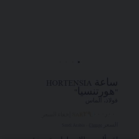
تقديم طلب واستلام قطعة مجوهرات
Chaumet "شوميه" الخاصة بكم في المنزل.
اختاروا عنوان محلّ إقامتكم للحصول
على المعلومات المناسبة:
ساعة HORTENSIA
"هورتنسيا"
فولاذ، ألماس
SAR٢٩,٠٠٠٫٠٠
إخفاء السعر
السعر Saudi Arabia -
Change