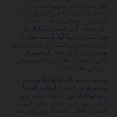
كبار عملاء الدار، شوميه في إبداع
ساعات تتألق بالأناقة والتميّز لما يزيد
عن قرنين. وتمثّل ساعة Hortensia
"هورتنسيا" التي سُميت تيمنًا بابنتها
هورتنس وتكريمًا لها، لمسة مبتكرة
جديدة تدعو إلى التنوّع. تُرسّخ الدار في
هذه الساعة المُرصّعة بالمجوهرات
جانبها المحبّ للطبيعة وتحتفي بشغف
جوزفين بعلم النبات.
ساعة ناضحة بالأناقة والكلاسيكية،
مصنوعة من الفولاذ المقاوم للصدأ
وتتوّجها التفاصيل الأنيقة. فبينما تزيّن
الإطار زهور الهيدرانجيا، يتألق الميناء
المطلي باللكر بأناقة الأبيض وإشراقه.