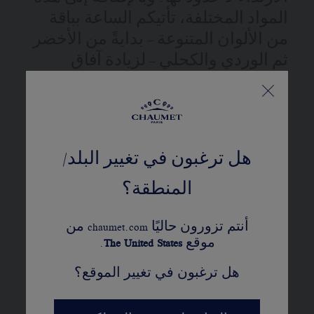
المواد المختلفة، تأتيكم الساعة بباقة
من الألوان المتنوعة – بدايةً من الأخضر
ثم الوردي والكحلي – لزيادة آفاق
إطلالاتكم، كما تتجلى في حركة
الكوارتز التي تتمتع بها هذه الساعة
توليفة تتناغم فيها البراعة السويسرية
مع الرقيّ الباريسيّ.
هل ترغبون في تغيير البلد/
المرجع:
W85411
المنطقة؟
أنتم تزورون حاليًا chaumet.com من
موقع
United States
The
.
التفاصيل
هل ترغبون في تغيير الموقع؟