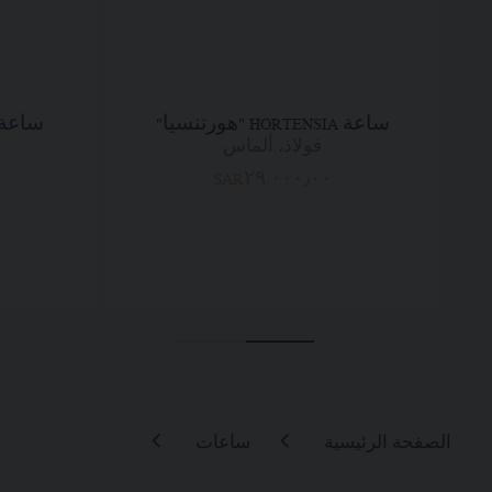
ساعة HORTENSIA "هورتنسيا"
ساعة HORTENSIA "هورتنس
فولاذ، ألماس
SAR٢٩,٠٠٠٫٠٠
الصفحة الرئيسية
ساعات