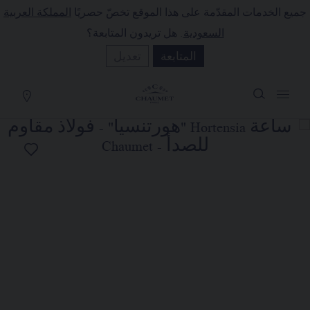
جميع الخدمات المقدّمة على هذا الموقع تخصّ حصريًا
المملكة العربية
لة التسوق
(0)
السعودية
. هل تريدون المتابعة؟
إخفاء السعر
المتابعة
تعديل
YOUR CART IS EMPTY
Shop now
ساعة HORTENSIA "هورتنسيا"
REFERENCE:W85411
SAR٢٩,٠٠٠٫٠٠
تضع الدار تحت تصرفكم خدمتها للبيع عن
بُعد ليتسنى لكم الاتصال بمستشاريها
التجاريين. وذلك في إطار السعي إلى