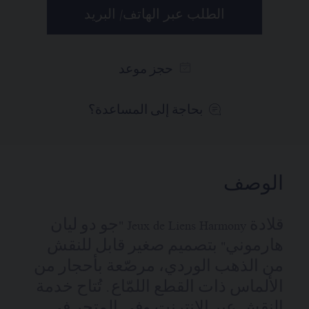
الطلب عبر الهاتف/ البريد
حجز موعد
بحاجة إلى المساعدة؟
الوصف
قلادة Jeux de Liens Harmony "جو دو ليان
هارموني" بتصميم صغير قابل للنقش
من الذهب الوردي، مرصّعة بأحجار من
الألماس ذات القطع اللمّاع. تُتاح خدمة
النقش عبر الإنترنت وفي المتجر في