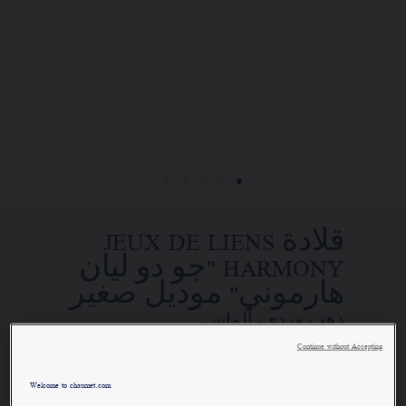
تضع الدار تحت تصرفكم خدمتها للبيع عن
بُعد ليتسنى لكم الاتصال بمستشاريها
التجاريين. وذلك في إطار السعي إلى
تقديم طلب واستلام قطعة مجوهرات
Chaumet "شوميه" الخاصة بكم في المنزل.
اختاروا عنوان محلّ إقامتكم للحصول
قلادة JEUX DE LIENS
على المعلومات المناسبة:
HARMONY "جو دو ليان
هارموني" موديل صغير
ذهب وردي، ألماس
Continue without Accepting
SAR١٣,٨٠٠٫٠٠
إخفاء السعر
Welcome to chaumet.com
السعر Saudi Arabia -
Change