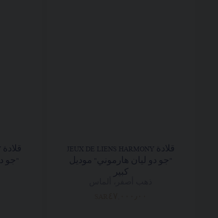
قلادة JEUX DE LIENS HARMONY
ق
"جو دو ليان هارموني" موديل
"جو د
كبير
ذهب أصفر، ألماس
SAR٤٧,٠٠٠٫٠٠