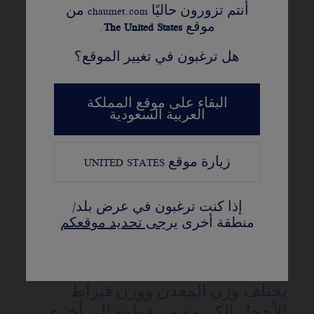
المادة
أنتم تزورون حاليًا chaumet.com من
موقع
United States
The
.
ذهب وردي عيار 18 قيراط
هل ترغبون في تغيير الموقع؟
الترصيع
10 ماسات بقطع لمّاع، وبدرجة لونية G،
البقاء على موقع المملكة
العربية السعودية
ونقاء +VS، تزن معًا 0.06 قيراط
ماسات CHAUMET 'شوميه'
زيارة موقع
UNITED STATES
متطابق مع عملية كيمبرلي
إذا كنت ترغبون في عرض بلد/
المزيد من التفاصيل
منطقة أخرى
يرجى تحديد موقعكم
"ثلاثة خواتم قابلة للتعديل بمقاسات 38،
و40، و42 سم - قطر الميدالية: 13 مم - قد
يختلف وزن المعدن ووزن قيراط
الأحجار الكريمة من قطعة إلى أخرى.