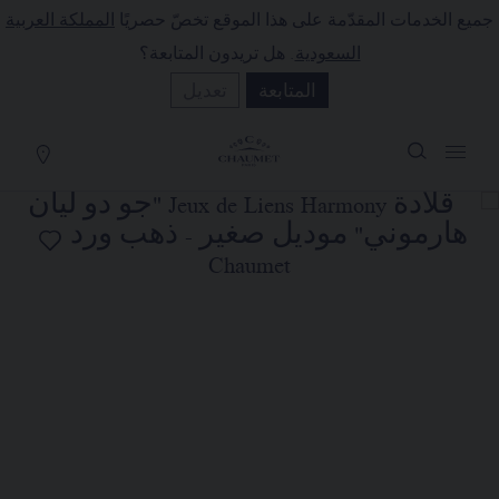
جميع الخدمات المقدّمة على هذا الموقع تخصّ حصريًا
المملكة العربية
لة التسوق
(0)
السعودية
. هل تريدون المتابعة؟
إخفاء السعر
المتابعة
تعديل
YOUR CART IS EMPTY
Shop now
قلادة JEUX DE LIENS HARMONY
"جو دو ليان هارموني" موديل
صغير
REFERENCE:085434
SAR١٣,٨٠٠٫٠٠