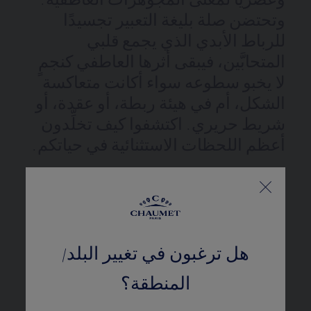
وعصريًا لمعنى المجوهرات العاطفية.
وتحتضن صلة بليغة التعبير تجسيدًا
للرباط الأبدي الذي يجمع قلبي
المتحابَّين، فيبقى أثرها العاطفي كنجمٍ
لا يخبو سطوعه سواء أكانت متعاكسة
الشكل، أم في هيئة ربطة، أو عقدة، أو
شريط حريري. اكتشفوا كيف تخلِّدون
أعظم اللحظات الاستثنائية في حياتكم.
المرجع:
085434
هل ترغبون في تغيير البلد/
التفاصيل
المنطقة؟