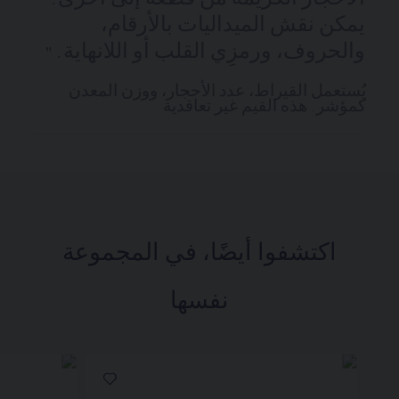
يمكن نقش الميداليات بالأرقام،
والحروف، ورمزِي القلب أو اللانهاية. "
يُستعمل القيراط، عدد الأحجار، ووزن المعدن
كمؤشر. هذه القيم غير تعاقدية
اكتشفوا أيضًا، في المجموعة
نفسها