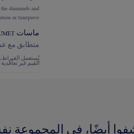
 the diamonds and
ation or timepiece.
ماسات CHAUMET 'شوميه'
متطابق مع عمل
يُستعمل القيراط،
القيم غير تعاقدية
فوا أيضًا، في المجموعة نف