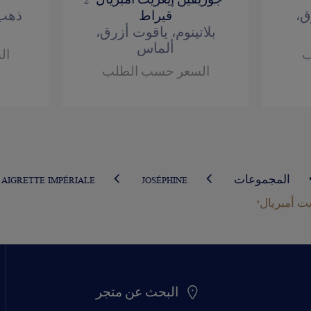
"جوزيفين إيغريت آمبريال" 2
ق،
ذهب 
قيراط
بلاتينوم، ياقوت أزرق،
ألماس
ب
ال
السعر حسب الطلب
المجموعات
JOSÉPHINE
AIGRETTE IMPÉRIALE
البحث عن متجر