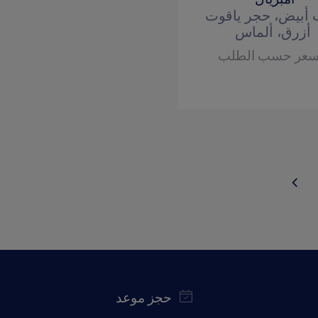
أمبريال"
أبيض، حجر ياقوت
أزرق، ألماس
سعر حسب الطلب
حجز موعد