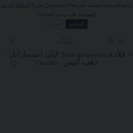
جميع الخدمات المقدّمة على هذا الموقع تخصّ حصريًا
المملكة العربية
لة التسوق
(0)
السعودية
. هل تريدون المتابعة؟
إخفاء السعر
المتابعة
تعديل
YOUR CART IS EMPTY
Shop now
قلادة LIENS INSÉPARABLES "ليان
أنسيبارابل"
REFERENCE:085228
السعر حسب الطلب
تضع الدار تحت تصرفكم خدمتها للبيع عن
بُعد ليتسنى لكم الاتصال بمستشاريها