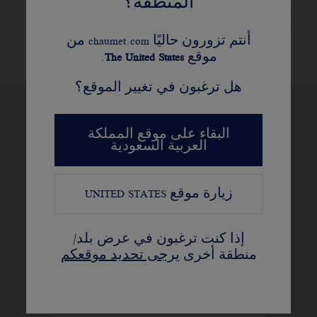
المنطقة؟
يُستعمل القيراط، عدد الأحجار، ووزن المعدن
كمؤشر. هذه القيم غير تعاقدية
أنتم تزورون حاليًا chaumet.com من
موقع
United States
The
.
هل ترغبون في تغيير الموقع؟
البقاء على موقع المملكة
عرض النسخ المختلفة
العربية السعودية
زيارة موقع
UNITED STATES
إذا كنت ترغبون في عرض بلد/
منطقة أخرى
يرجى تحديد موقعكم