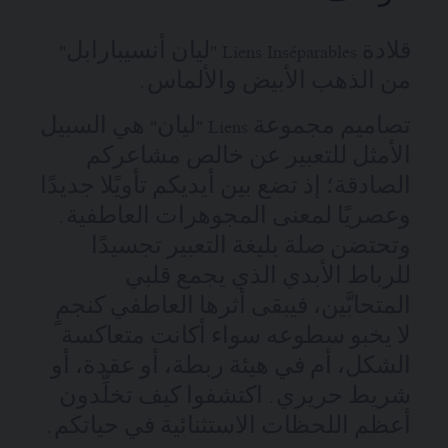
قلادة Liens Inséparables "ليان أنسيبارابل"
من الذهب الأبيض والألماس.
تصاميم مجموعة Liens "ليان" هي السبيل
الأمثل للتعبير عن خالص مشاعركم
الصادقة؛ إذ تضع بين أيديكم تأويًلا جديدًا
وعصريًا لمعنى المجوهرات العاطفية.
وتحتضن صلة بليغة التعبير تجسيدًا
للرباط الأبدي الذي يجمع قلبي
المتحابَّين، فيبقى أثرها العاطفي كنجمٍ
لا يخبو سطوعه سواء أكانت متعاكسة
الشكل، أم في هيئة ربطة، أو عقدة، أو
شريط حريري. اكتشفوا كيف تخلِّدون
أعظم اللحظات الاستثنائية في حياتكم.