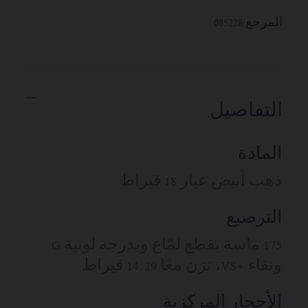
المرجع:
085228
التفاصيل
المادة
ذهب أبيض عيار 18 قيراط
الترصيع
175 ماسة بقطع لمّاع وبدرجة لونية G
ونقاء +VS، تزن معًا 14.29 قيراط
الأحجار المركزية