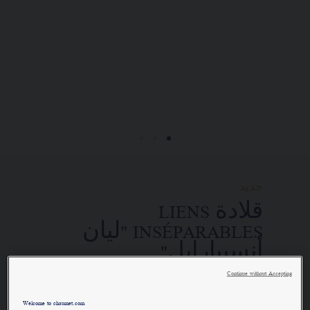
التجاريين. وذلك في إطار السعي إلى
تقديم طلب واستلام قطعة مجوهرات
Chaumet "شوميه" الخاصة بكم في المنزل.
اختاروا عنوان محلّ إقامتكم للحصول
على المعلومات المناسبة:
جديد
قلادة LIENS
INSÉPARABLES "ليان
أنسيبارابل"
ذهب أبيض، ألماس
Continue without Accepting
السعر حسب الطلب
Welcome to chaumet.com