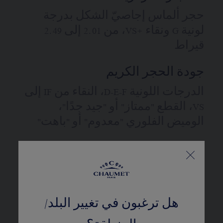
حجر ألماس إجاصيّ الشكل بدرجة
لونية G ونقاء +VS، من 2.01 إلى 2.49
قيراط
جودة الحجر الكريم
الدرجات اللونية D-E-F، النقاء من IF إلى
VS، القطع "ممتاز" أو "جيد جدًا"،
الوميض الفلوري "معدوم" أو "باهت"
ماسات CHAUMET 'شوميه'
متطابق مع عملية كيمبرلي
المزيد من التفاصيل
هل ترغبون في تغيير البلد/
حجم الرقبة: 39 سم