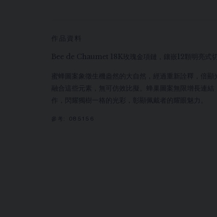
作品資料
Bee de Chaumet 18K玫瑰金項鏈，鑲嵌12顆明亮
蜜蜂圖案象徵生機盎然的大自然，經過重新詮釋，倍顯光燦耀眼
融合這些元素，無可仿效比擬。蜂巢圖案無限增長連結
作，閃耀獨樹一格的光彩，彰顯佩戴者的耀眼魅力。
參考:
085156