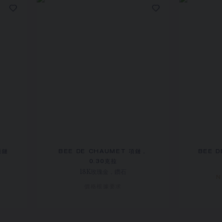
項鏈
BEE DE CHAUMET 項鏈，
BEE 
0.30克拉
18K玫瑰金，鑽石
N
價格根據要求