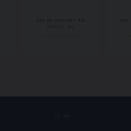
指
BEE DE CHAUMET 手環
BEE
18K玫瑰金，鑽石
NT$‌109,000.00
N
預約