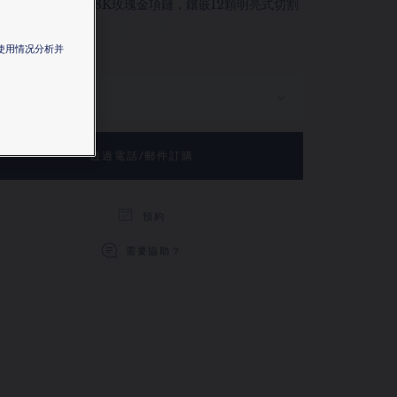
e de Chaumet 18K玫瑰金項鏈，鑲嵌12顆明亮式切割
石。
更多
站使用情况分析并
主要材料
透過電話/郵件訂購
預約
需要協助？