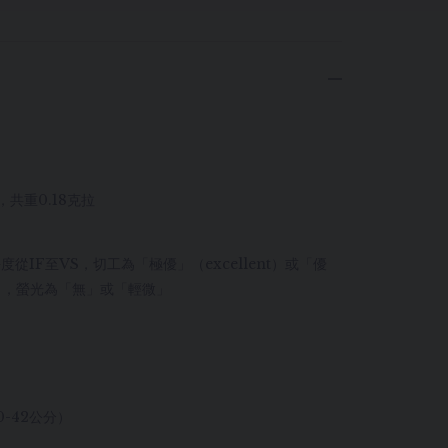
，共重0.18克拉
淨度從IF至VS，切工為「極優」（excellent）或「優
od），螢光為「無」或「輕微」
0-42公分）