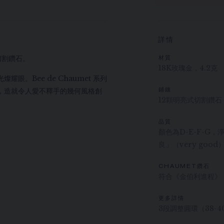
詳情
式切割鑽石。
材質
18K玫瑰金，4.2克
。Bee de Chaumet 系列
，造就令人愛不釋手的幾何風格創
鋪鑲
12顆明亮式切割鑽石
品質
顏色為D-E-F-G，
良」（very go
CHAUMET鑽石
符合《金伯利進程》
更多詳情
3段調整圓環（38-4