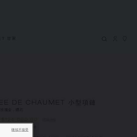
MY CART
(0)
隱藏價格
YOUR CART IS EMPTY
ET 世家
BEE DE CHAUMET 小型項鏈
Shop now
REFERENCE:085156
NT$‌124,000.00
Chaumet 特別提供此遠端銷售服務，您可以聯繫銷售顧
問，在家訂購和收取您的CHAUMET珠寶作品
EE DE CHAUMET 小型項鏈
選擇您的居住地以獲得相應的信息：
K玫瑰金，鑽石
$‌124,000.00
隱藏價格
 Taiwan -
Change
继续不接受