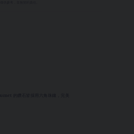
量僅供參考，並無契約責任。
Chaumet 的鑽石皆採用六角珠鑲，完美