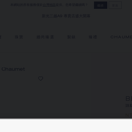
本網站的所有服務僅於
台灣地區
提供。您希望繼續嗎？
繼續
更改
新光三越A9 專賣店盛大開幕
寶
珠寶
婚尚臻選
製錶
臻禮
CHAUM
B
18
NT
價格