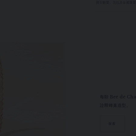
寶石數量、克拉及金屬重
每顆 Bee de 
詮釋蜂巢造型。
探索