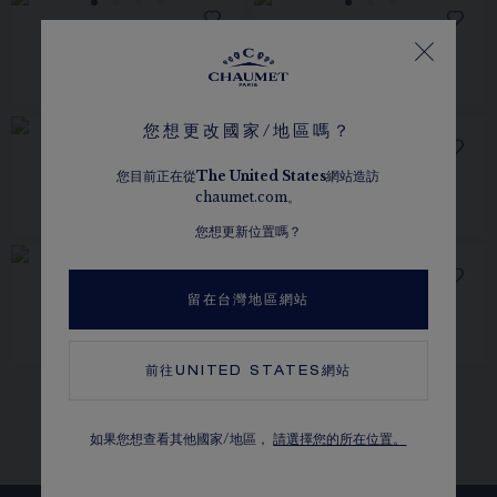
LIENS ÉVIDENCE 戒指
LIENS ÉVIDENCE 戒指
鉑金，3毫米
鉑金，鑽石，3毫米
NT$‌93,900.00
NT$‌109,000.00
您想更改國家/地區嗎？
您目前正在從
The
United States
網站造訪
LIENS ÉVIDENCE 戒指
LIENS ÉVIDENCE 戒指
18K白金，鑽石，4毫米
18K玫瑰金，3毫米
chaumet.com。
NT$‌241,000.00
NT$‌60,300.00
您想更新位置嗎？
留在台灣地區網站
LIENS ÉVIDENCE 戒指
LIENS ÉVIDENCE 戒指
18K玫瑰金，鑽石，3毫米
18K玫瑰金，鑽石，4毫米
NT$‌71,100.00
NT$‌221,000.00
前往
UNITED STATES
網站
如果您想查看其他國家/地區，
請選擇您的所在位置。
LIENS
LIENS ÉVIDENCE