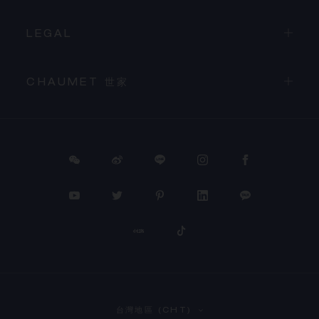
LEGAL
CHAUMET 世家
PROCEED TO CHECKOUT
台灣地區 (CHT)
VIEW CART