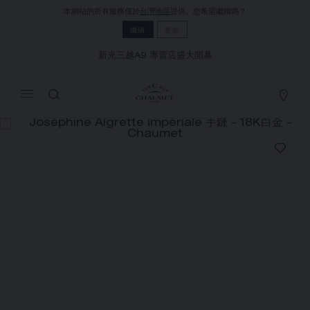
本網站的所有服務僅於
台灣地區
提供。您希望繼續嗎？
MY CART
(0)
繼續
更改
隱藏價格
新光三越A9 專賣店盛大開幕
YOUR CART IS EMPTY
Shop now
JOSÉPHINE AIGRETTE
IMPÉRIALE 手鏈
REFERENCE:083171
NT$‌2,715,000.00
Chaumet 特別提供此遠端銷售服務，您可以聯繫銷售顧
問，在家訂購和收取您的CHAUMET珠寶作品
選擇您的居住地以獲得相應的信息：