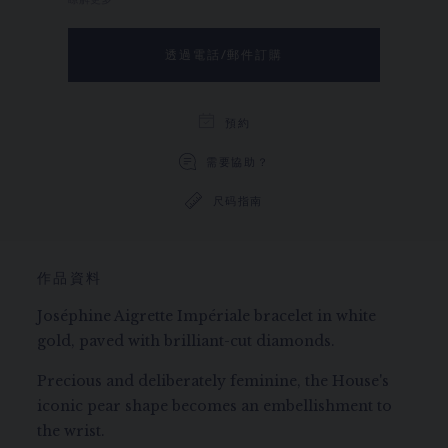
瞭解更多
透過電話/郵件訂購
預約
需要協助？
尺码指南
作品資料
Joséphine Aigrette Impériale bracelet in white
gold, paved with brilliant-cut diamonds.
Precious and deliberately feminine, the House's
iconic pear shape becomes an embellishment to
the wrist.