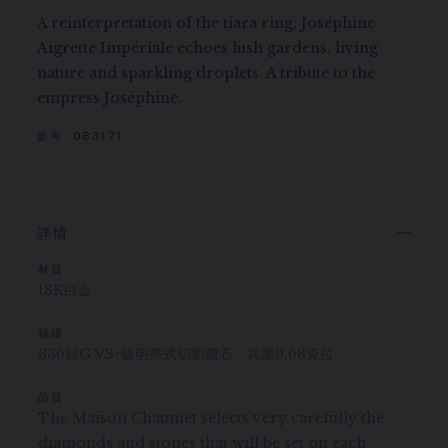
A reinterpretation of the tiara ring, Joséphine
Aigrette Impériale echoes lush gardens, living
nature and sparkling droplets. A tribute to the
empress Joséphine.
參考:
083171
詳情
材質
18K白金
鋪鑲
336顆G VS+級明亮式切割鑽石，共重9.68克拉
品質
The Maison Chaumet selects very carefully the
diamonds and stones that will be set on each