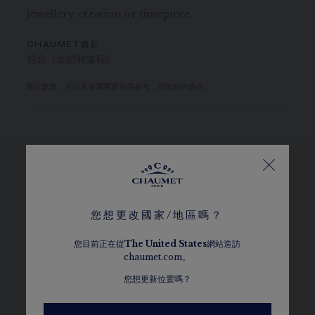
jewellery creation or timepiece.
CHAUMET鑽石
符合《金伯利進程》
寶石數量、克拉及金屬重量僅供參考，並無契約責任。
瀏覽其他選擇
您想更改國家/地區嗎？
您目前正在從
The
United States
網站造訪
chaumet.com。
您想更新位置嗎？