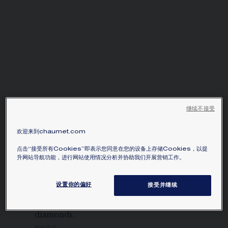
继续不接受
JOSÉPHINE AIGRETTE
IMPÉRIALE 手鏈
欢迎来到chaumet.com
18K白金，鑽石
点击“接受所有Cookies”即表示您同意在您的设备上存储Cookies，以提
升网站导航功能，进行网站使用情况分析并协助我们开展营销工作。
NT$‌2,715,000.00
隱藏價格
價格 Taiwan -
Change
设置你的偏好
接受并继续
Joséphine Aigrette Impériale bracelet in
white gold, paved with brilliant-cut
diamonds.