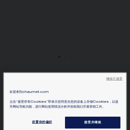
JOSÉPHINE AIGRETTE
继续不接受
腕錶
18K玫瑰金，鑽石
欢迎来到chaumet.com
價格根據要求
点击“接受所有Cookies”即表示您同意在您的设备上存储Cookies，以提
升网站导航功能，进行网站使用情况分析并协助我们开展营销工作。
Joséphine Aigrette 系列時計延續了計時珠寶的
傳統，風格獨一無二。就像約瑟芬皇后一樣，它提
设置你的偏好
接受并继续
供了全新的日常時計佩戴方式，優雅而個性。