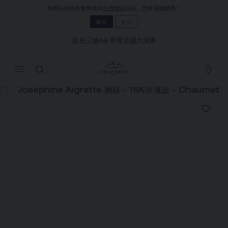
本網站的所有服務僅於
台灣地區
提供。您希望繼續嗎？
MY CART
(0)
繼續
更改
隱藏價格
新光三越A9 專賣店盛大開幕
YOUR CART IS EMPTY
Shop now
JOSÉPHINE AIGRETTE 腕錶
REFERENCE:W85166
價格根據要求
Chaumet 特別提供此遠端銷售服務，您可以聯繫銷售顧
問，在家訂購和收取您的CHAUMET珠寶作品
選擇您的居住地以獲得相應的信息：