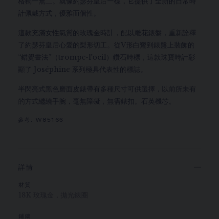
格獨一無二。就像約瑟芬皇后一樣，它提供了全新的日常時
計佩戴方式，優雅而個性。
這款充滿女性氣質的玫瑰金時計，配以雕花錶盤，重新詮釋
了約瑟芬皇后心愛的梨形切工。從V形白鷺到錶盤上裝飾的
“錯覺畫法”（trompe-l'oeil）鑽石時標，這款珠寶時計彰
顯了 Joséphine 系列極具代表性的標誌。
半閃亮式黑色磨面皮錶帶有多種尺寸可供選擇，以前所未有
的方式纏繞手腕，毫無障礙，無需錶扣。石英機芯。
參考:
W85166
詳情
材質
18K 玫瑰金，拋光錶圈
鋪鑲