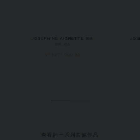
JOSÉPHINE AIGRETTE 腕錶
JOS
精鋼，鑽石
NT$‌271,000.00
查看同一系列其他作品