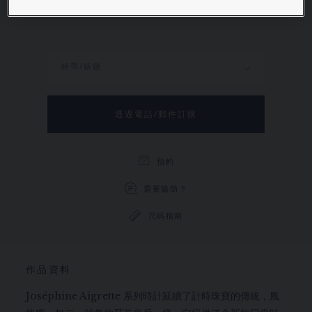
瞭解更多
錶帶/錶鏈
透過電話/郵件訂購
預約
需要協助？
尺码指南
作品資料
Joséphine Aigrette 系列時計延續了計時珠寶的傳統，風