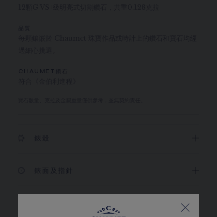
12顆G VS+級明亮式切割鑽石，共重0.128克拉
品質
每顆鑲嵌於 Chaumet 珠寶作品或時計上的鑽石和寶石均經
過細心挑選。
CHAUMET鑽石
符合《金伯利進程》
寶石數量、克拉及金屬重量僅供參考，並無契約責任。
錶殼
錶面及指針
機芯和錶底蓋