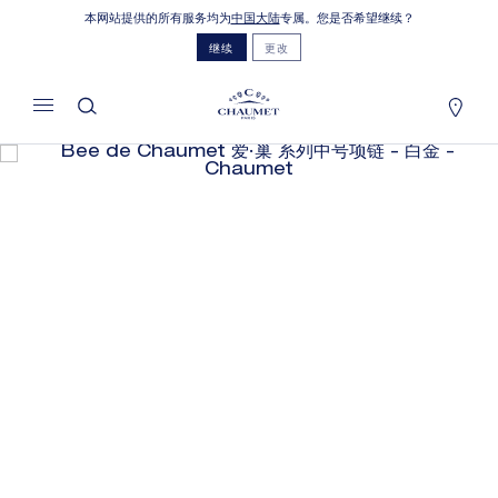
本网站提供的所有服务均为
中国大陆
专属。您是否希望继续？
我的购物车
(0)
继续
更改
隐藏价格
YOUR CART IS EMPTY
BEE DE CHAUMET 爱·巢 系列中号项
Shop now
链
REFERENCE:085422
¥CN58,700.00
CHAUMET世家特别提供此项远程销售服务，您可以联系
销售顾问，于家中订购并接收您的Chaumet珠宝作品。
选择您的居住地以获得相应的信息