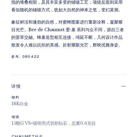
指的堆叠相契，及其丰富多变的铺镶工艺；项链反面则采用
看似随机的铺镶方式，犹如大自然的神来之笔，变幻莫测。
象征鲜活和蓬勃的自然，对蜜蜂图案进行重新诠释，凝聚耀
目光芒。Bee de Chaumet 爱·巢 系列与众不同，源自三者
的荟萃交融。蜂巢造型相互连接，绵延不断，几何设计作品
散发令人难以抗拒的美感。折射耀眼光芒，辉映优雅身姿。
参考:
085422
详情
物料
18K白金
铺镶
15颗G VS+级明亮式切割钻石，总重0.6克拉
CHAUMET钻石