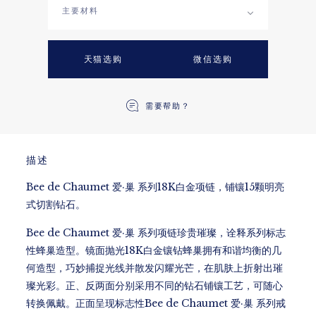
主要材料
天猫选购
微信选购
需要帮助？
描述
Bee de Chaumet 爱·巢 系列18K白金项链，铺镶15颗明亮
式切割钻石。
Bee de Chaumet 爱·巢 系列项链珍贵璀璨，诠释系列标志
性蜂巢造型。镜面抛光18K白金镶钻蜂巢拥有和谐均衡的几
何造型，巧妙捕捉光线并散发闪耀光芒，在肌肤上折射出璀
璨光彩。正、反两面分别采用不同的钻石铺镶工艺，可随心
转换佩戴。正面呈现标志性Bee de Chaumet 爱·巢 系列戒