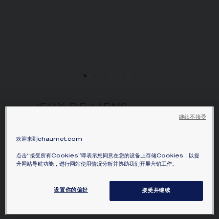
JEUX DE LIENS
继续不接受
HARMONY 系列珍珠母貝吊
墜，中型款
欢迎来到chaumet.com
18K玫瑰金，珍珠母貝，鑽石
点击“接受所有Cookies”即表示您同意在您的设备上存储Cookies，以提
HK$35,800.00
隱藏價格
升网站导航功能，进行网站使用情况分析并协助我们开展营销工作。
價格 Hong-Kong -
Change
Jeux de Liens Harmony 系列 18K玫瑰金與珍
设置你的偏好
接受并继续
珠母貝吊墜中型款，鑲嵌明亮式切割鑽石。
瞭解更多