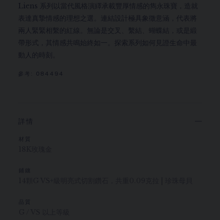
Liens 系列以當代風格演繹承載豐厚情感的雋永珠寶，造就
表達真摯情感的理想之選。連結設計極具象徵意涵，代表將
兩人緊緊相繫的紅線。無論是交叉、繫結、蝴蝶結，或是緞
帶形式，其情感共鳴始終如一。探索系列如何見證生命中最
動人的時刻。
參考:
084494
詳情
材質
18K玫瑰金
鋪鑲
14顆G VS+級明亮式切割鑽石，共重0.09克拉 | 珍珠母貝
品質
G / VS 以上等級