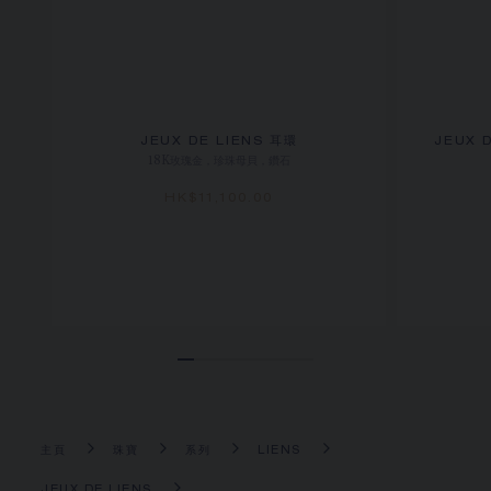
JEUX DE LIENS 耳環
JEUX 
18K玫瑰金，珍珠母貝，鑽石
HK$11,100.00
主頁
珠寶
系列
LIENS