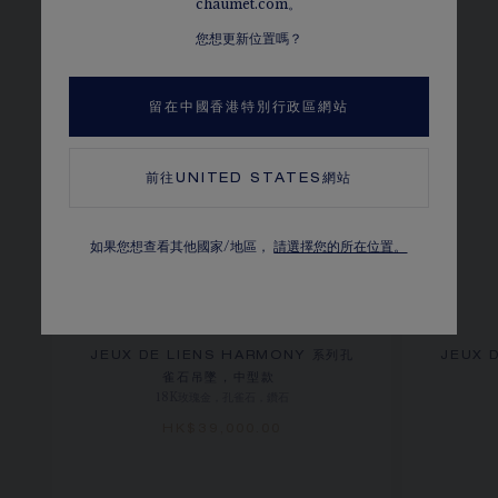
chaumet.com。
您想更新位置嗎？
留在中國香港特別行政區網站
前往
UNITED STATES
網站
如果您想查看其他國家/地區，
請選擇您的所在位置。
JEUX DE LIENS HARMONY 系列孔
JEUX 
雀石吊墜，中型款
18K玫瑰金，孔雀石，鑽石
HK$39,000.00