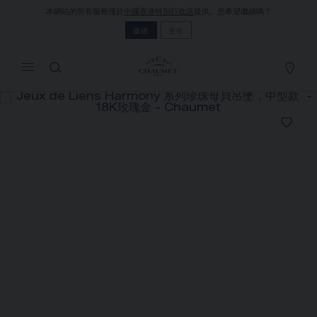
本網站的所有服務僅於
中國香港特別行政區
提供。您希望繼續嗎？
MY CART
(0)
繼續
更改
隱藏價格
YOUR CART IS EMPTY
Shop now
JEUX DE LIENS HARMONY 系列珍
珠母貝吊墜，中型款
REFERENCE:084494
HK$35,800.00
Chaumet 特別提供此遠端銷售服務，您可以聯繫銷售顧
問，在家訂購和收取您的CHAUMET珠寶作品
選擇您的居住地以獲得相應的信息：