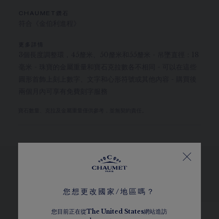
CHAUMET鑽石
符合《金伯利進程》
更多詳情
3個長度調整環，45釐米、50釐米和55釐米 - 吊墜直徑：18
毫米 - 珠寶的金屬重量和寶石克拉數各不相同 - 可以在這些
圓形首飾上刻上數字、文字和心形符號或其他內容 - 購買後
兩個月內可享有免費刻字服務
寶石數量、克拉及金屬重量僅供參考，並無契約責任。
瀏覽其他選擇
您想更改國家/地區嗎？
您目前正在從
The
United States
網站造訪