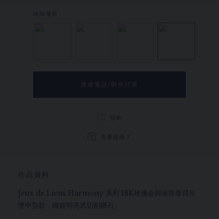
孔雀石
縞瑪瑙
鑽石
珍珠母
透過電話/郵件訂購
預約
需要協助？
作品資料
Jeux de Liens Harmony 系列 18K玫瑰金與珍珠母貝吊
墜中型款，鑲嵌明亮式切割鑽石。